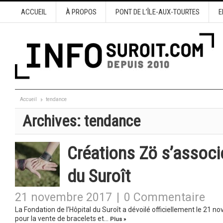
ACCUEIL
À PROPOS
PONT DE L’ÎLE-AUX-TOURTES
E
Accueil
tendance
Archives:
tendance
Créations Zö s’associe
du Suroît
21 novembre 2017
|
0 Commentaire
La Fondation de l’Hôpital du Suroît a dévoilé officiellement le 21 
pour la vente de bracelets et…
Plus »