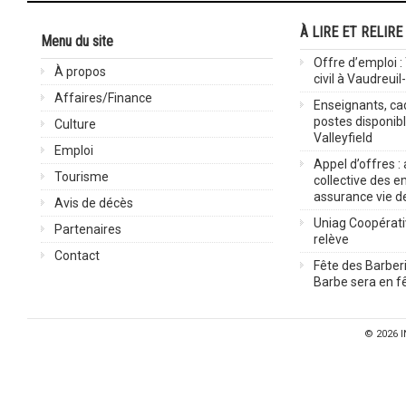
À LIRE ET RELIRE
Menu du site
Offre d’emploi :
À propos
civil à Vaudreuil
Affaires/Finance
Enseignants, cad
postes disponib
Culture
Valleyfield
Emploi
Appel d’offres :
Tourisme
collective des 
assurance vie d
Avis de décès
Uniag Coopérati
Partenaires
relève
Contact
Fête des Barberi
Barbe sera en fê
© 2026
I