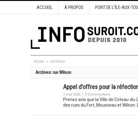
ACCUEIL
À PROPOS
PONT DE L’ÎLE-AUX-TO
Accueil
rue Wilson
Archives:
rue Wilson
Appel d’offres pour la réfecti
7 mai 2026
|
0 Commentaire
Prenez avis que la Ville de Coteau-du-L
des rues du Fort, Mousseau et Wilson.