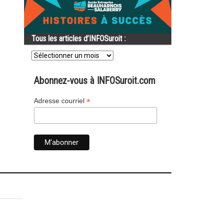
Tous les articles d’INFOSuroit :
Tous
les
articles
d’INFOSuroit
Abonnez-vous à INFOSuroit.com
:
*
Adresse courriel