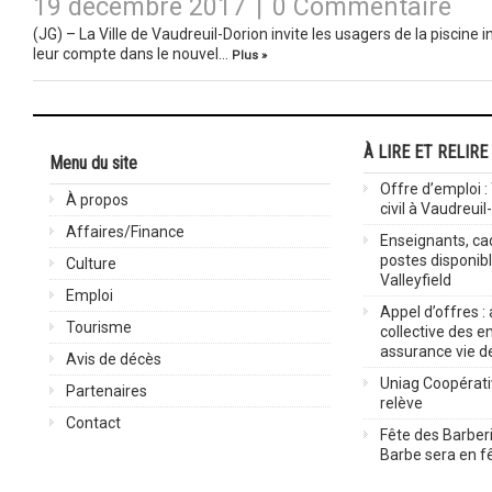
19 décembre 2017
|
0 Commentaire
(JG) – La Ville de Vaudreuil-Dorion invite les usagers de la piscine
leur compte dans le nouvel…
Plus »
À LIRE ET RELIRE
Menu du site
Offre d’emploi :
À propos
civil à Vaudreuil
Affaires/Finance
Enseignants, cad
postes disponib
Culture
Valleyfield
Emploi
Appel d’offres :
Tourisme
collective des 
assurance vie d
Avis de décès
Uniag Coopérati
Partenaires
relève
Contact
Fête des Barberi
Barbe sera en fê