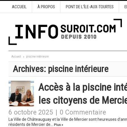
ACCUEIL
À PROPOS
PONT DE L’ÎLE-AUX-TOURTES
E
Accueil
piscine intérieure
Archives:
piscine intérieure
Accès à la piscine in
les citoyens de Merci
6 octobre 2025
|
0 Commentaire
La Ville de Châteauguay et la Ville de Mercier sont heureuses d’an
résidents de Mercier de…
Plus »