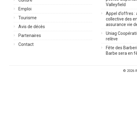
Culture
Valleyfield
Emploi
Appel d’offres :
Tourisme
collective des 
assurance vie d
Avis de décès
Uniag Coopérati
Partenaires
relève
Contact
Fête des Barberi
Barbe sera en fê
© 2026
I