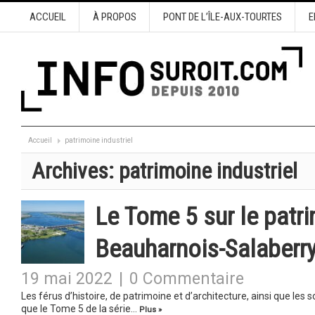
ACCUEIL
À PROPOS
PONT DE L’ÎLE-AUX-TOURTES
E
Accueil
patrimoine industriel
Archives:
patrimoine industriel
Le Tome 5 sur le patri
Beauharnois-Salaberry
19 mai 2022
|
0 Commentaire
Les férus d’histoire, de patrimoine et d’architecture, ainsi que les 
que le Tome 5 de la série…
Plus »