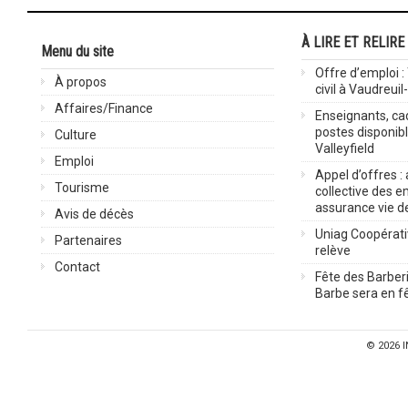
À LIRE ET RELIRE
Menu du site
Offre d’emploi :
À propos
civil à Vaudreuil
Affaires/Finance
Enseignants, cad
postes disponib
Culture
Valleyfield
Emploi
Appel d’offres :
Tourisme
collective des 
assurance vie d
Avis de décès
Uniag Coopérati
Partenaires
relève
Contact
Fête des Barberi
Barbe sera en fê
© 2026
I