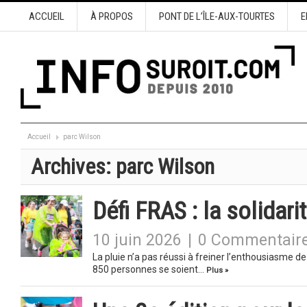
ACCUEIL
À PROPOS
PONT DE L’ÎLE-AUX-TOURTES
E
Accueil
parc Wilson
Archives:
parc Wilson
Défi FRAS : la solidar
10 juin 2026
|
0 Commentair
La pluie n’a pas réussi à freiner l’enthousiasme d
850 personnes se soient…
Plus »