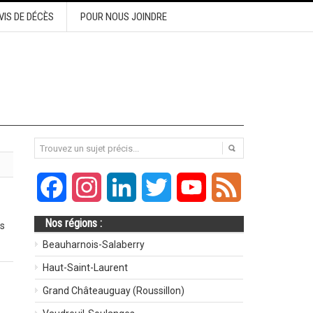
VIS DE DÉCÈS
POUR NOUS JOINDRE
Facebook
Instagram
LinkedIn
Twitter
YouTube
Feed
Nos régions :
es
Beauharnois-Salaberry
Haut-Saint-Laurent
Grand Châteauguay (Roussillon)