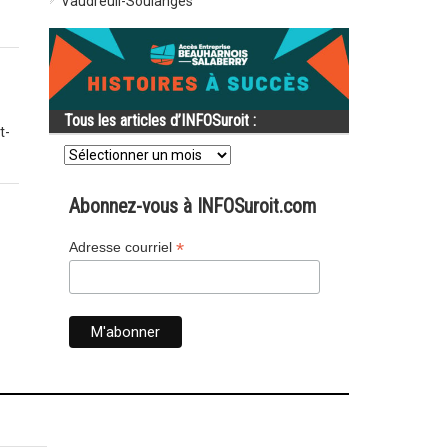
Vaudreuil-Soulanges
Tous les articles d’INFOSuroit :
t-
Tous
les
articles
d’INFOSuroit
Abonnez-vous à INFOSuroit.com
:
*
Adresse courriel