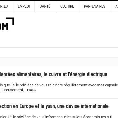
URTES
EMPLOI
SANTÉ
CULTURE
PARTENAIRES
A
nrées alimentaires, le cuivre et l’énergie électrique
ois que j’ai le privilège de vous rejoindre régulièrement avec mes capsul
lheureusement,…
Plus »
tion en Europe et le yuan, une devise internationale
ier, j’ai le privilège de vous informer sur les sujets économiques qui