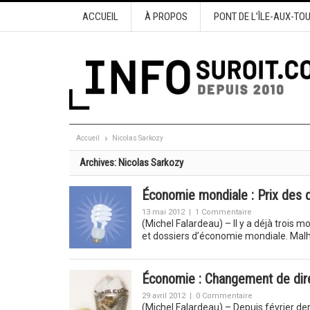
ACCUEIL
À PROPOS
PONT DE L’ÎLE-AUX-TO
Accueil
Nicolas Sarkozy
Archives:
Nicolas Sarkozy
Économie mondiale : Prix des de
13 mai 2012
|
1 Commentaire
(Michel Falardeau) – Il y a déjà trois m
et dossiers d’économie mondiale. Ma
Économie : Changement de direc
29 avril 2012
|
0 Commentaire
(Michel Falardeau) – Depuis février dern