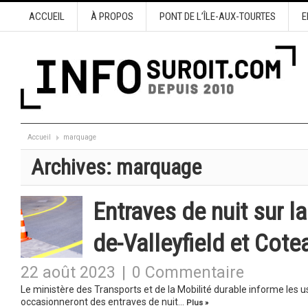
ACCUEIL
À PROPOS
PONT DE L’ÎLE-AUX-TOURTES
E
Accueil
marquage
Archives:
marquage
Entraves de nuit sur l
de-Valleyfield et Cote
22 août 2023
|
0 Commentaire
Le ministère des Transports et de la Mobilité durable informe les
occasionneront des entraves de nuit…
Plus »