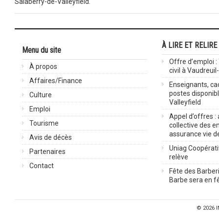
Salaberry-de-Valleyfield.
À LIRE ET RELIRE
Menu du site
Offre d’emploi :
À propos
civil à Vaudreuil
Affaires/Finance
Enseignants, cad
postes disponib
Culture
Valleyfield
Emploi
Appel d’offres :
Tourisme
collective des 
assurance vie d
Avis de décès
Uniag Coopérati
Partenaires
relève
Contact
Fête des Barberi
Barbe sera en fê
© 2026
I