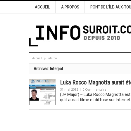
ACCUEIL
À PROPOS
PONT DE L’ÎLE-AUX-TO
Accueil
Interpol
Archives:
Interpol
Luka Rocco Magnotta aurait été
31 mai 2012
|
0 Commentaire
(JP Major) – Luka Rocco Magnotta est 
qu’il aurait filmé et diffusé sur Interne