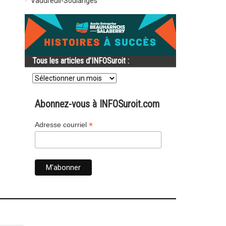
Vaudreuil-Soulanges
Tous les articles d’INFOSuroit :
Tous
les
articles
d’INFOSuroit
Abonnez-vous à INFOSuroit.com
:
*
Adresse courriel