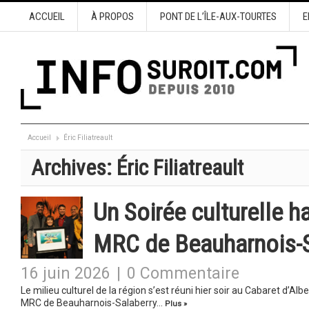
ACCUEIL
À PROPOS
PONT DE L’ÎLE-AUX-TOURTES
E
Accueil
Éric Filiatreault
Archives:
Éric Filiatreault
Un Soirée culturelle h
MRC de Beauharnois-S
16 juin 2026
|
0 Commentaire
Le milieu culturel de la région s’est réuni hier soir au Cabaret d’Al
MRC de Beauharnois-Salaberry…
Plus »