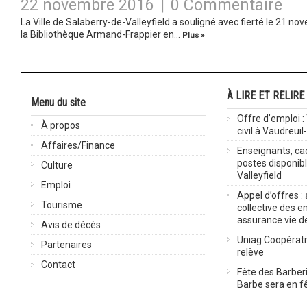
22 novembre 2016
|
0 Commentaire
La Ville de Salaberry-de-Valleyfield a souligné avec fierté le 21 no
la Bibliothèque Armand-Frappier en…
Plus »
À LIRE ET RELIRE
Menu du site
Offre d’emploi :
À propos
civil à Vaudreuil
Affaires/Finance
Enseignants, cad
postes disponib
Culture
Valleyfield
Emploi
Appel d’offres :
Tourisme
collective des 
assurance vie d
Avis de décès
Uniag Coopérati
Partenaires
relève
Contact
Fête des Barberi
Barbe sera en fê