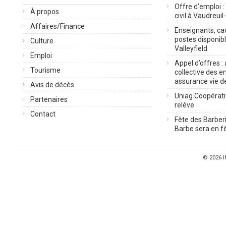
Offre d’emploi :
À propos
civil à Vaudreuil
Affaires/Finance
Enseignants, cad
postes disponib
Culture
Valleyfield
Emploi
Appel d’offres :
Tourisme
collective des 
assurance vie d
Avis de décès
Uniag Coopérati
Partenaires
relève
Contact
Fête des Barberi
Barbe sera en fê
© 2026
I