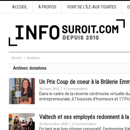
ACCUEIL
À PROPOS
PONT DE L’ÎLE-AUX-TOURTES
E
Accueil
donations
Archives:
donations
Un Prix Coup de coeur à la Brûlerie Em
30 mars 2022
|
0 Commentaire
Dans le cadre de la récente cérémonie virtuelle 
entrepreneuriale, 67 bourses d’honneurs et 17 P
Valtech et ses employés redonnent à 
23 décembre 2020
|
0 Commentaire
En tant que bon citoyen corporatif, l’entreprise 