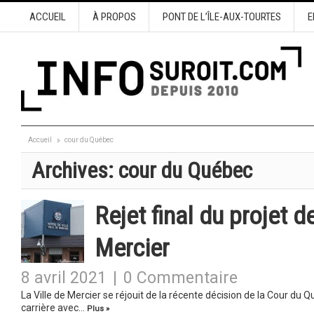
ACCUEIL
À PROPOS
PONT DE L’ÎLE-AUX-TOURTES
E
Accueil
cour du Québec
Archives:
cour du Québec
Rejet final du projet 
Mercier
8 avril 2021
|
0 Commentaire
La Ville de Mercier se réjouit de la récente décision de la Cour du Q
carrière avec…
Plus »