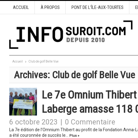
ACCUEIL
À PROPOS
PONT DE L’ÎLE-AUX-TOURTES
E
Accueil
Club de golf Belle Vue
Archives:
Club de golf Belle Vue
Le 7e Omnium Thibert 
Laberge amasse 118 
6 octobre 2023
|
0 Commentaire
La 7e édition de l’Omnium Thibert au profit de la Fondation Anna-
a été couronnée de succès le…
Plus »