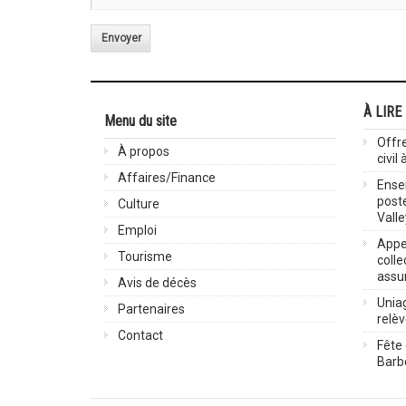
Envoyer
À LIRE
Menu du site
Offre
À propos
civil
Affaires/Finance
Ensei
post
Culture
Valle
Emploi
Appel
Tourisme
colle
assu
Avis de décès
Uniag
Partenaires
relè
Contact
Fête 
Barbe