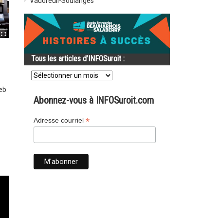
Vaudreuil-Soulanges
Tous les articles d’INFOSuroit :
Tous
les
articles
Web
d’INFOSuroit
Abonnez-vous à INFOSuroit.com
:
*
Adresse courriel