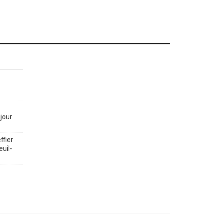
jour
ffier
euil-