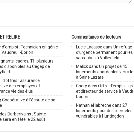
 ET RELIRE
Commentaires de lecteurs
 d’emploi : Technicien en génie
Lucie Lacasse
dans
Un refuge
 à Vaudreuil-Dorion
d’urgence permanent pour les
sans-abris à Valleyfield
gnants, cadres, TI : plusieurs
es disponibles au Cégep de
Malick
dans
Un projet de 45
yfield
logements abordables verra le 
à Saint-Lazare
 d’offres : assurance
ctive des employés et
Chery
dans
Offre d’emploi : gre
rance vie des élus
et directeur de service à Vaudr
Dorion
 Coopérative à l’écoute de sa
ve
Nathaniel labreche
dans
27
logements pour des clientèles
des Barberivains : Sainte-
vulnérables à Huntingdon
 sera en fête le 22 août