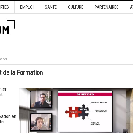
URTES
EMPLOI
SANTÉ
CULTURE
PARTENAIRES
A
mation
t de la Formation
mier
nt
vation en
ler