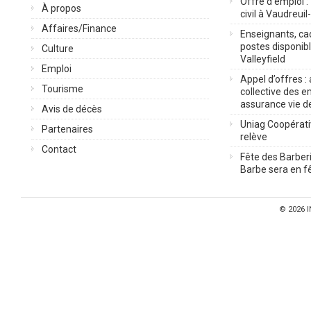
Offre d’emploi :
À propos
civil à Vaudreuil
Affaires/Finance
Enseignants, cad
postes disponib
Culture
Valleyfield
Emploi
Appel d’offres :
Tourisme
collective des 
assurance vie d
Avis de décès
Uniag Coopérati
Partenaires
relève
Contact
Fête des Barberi
Barbe sera en fê
© 2026
I