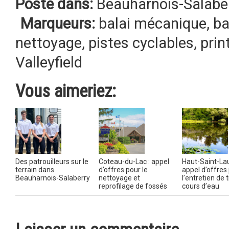
Posté dans:
Beauharnois-Salabe
Marqueurs:
balai mécanique
,
ba
nettoyage
,
pistes cyclables
,
pri
Valleyfield
Vous aimeriez:
Des patrouilleurs sur le
Coteau-du-Lac : appel
Haut-Saint-Lau
terrain dans
d’offres pour le
appel d’offres
Beauharnois-Salaberry
nettoyage et
l’entretien de t
reprofilage de fossés
cours d’eau