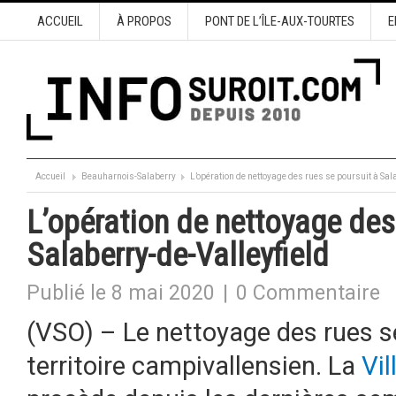
ACCUEIL
À PROPOS
PONT DE L’ÎLE-AUX-TOURTES
E
Accueil
Beauharnois-Salaberry
L’opération de nettoyage des rues se poursuit à Sal
L’opération de nettoyage des
Salaberry-de-Valleyfield
Publié le 8 mai 2020
|
0 Commentaire
(VSO) – Le nettoyage des rues s
territoire campivallensien. La
Vil