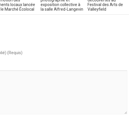
motion des
photographie et
découvertes au
ments locaux lancée
exposition collective à
Festival des Arts de
 le Marché Écolocal
la salle Alfred-Langevin
Valleyfield
lié) (Requis)