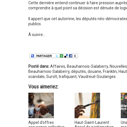
Cette dernière entend continuer à faire pression auprè
comprendre à quel point sa décision est dénuée de logi
Il appert que cet automne, les députés néo-démocrates d
publics.
À suivre…
Posté dans:
Affaires
,
Beauharnois-Salaberry
,
Nouvelles
Beauharnois-Salaberry
,
députés
,
douane
,
Franklin
,
Haut
scandale
,
Suroît
,
trafiquant
,
Vaudreuil-Soulanges
Vous aimeriez:
Appel d’offres :
Haut-Saint-Laurent :
Une