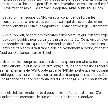
en cadeau à l’industrie pétrolière, en subventions et en baisses d’impô
C’est irresponsable! », d’affirmer la députée Anne Minh-Thu Quach.
Cet automne, l’équipe du NPD va aussi continuer de forcer les
conservateurs à rendre des comptes au sujet des scandales et des
manquements à l’éthique flagrants qui entachent leur gouvernement
« Ce qu’on voit, ce sont des ministres conservateurs qui utilisent l’arge
des contribuables pour servir leurs propres intérêts. Ce qu’on voit, c’es
un premier ministre qui n’a qu’une seule priorité : défendre ses bons
amis hauts placés. Il faut rappeler le gouvernement à l’ordre, et c’est 
Vaudreuil-Soulanges Jamie Nicholls.
é vivement les compressions aux douanes qui ont entrainé la fermetur
-Saint-Laurent. En plus de nuire aux voyageurs, les compressions rendro
ffet, un mémo interne de l’ASFC obtenu par le NPD démontre que les douani
e antidrogue des marchandises en raison d’un manque de ressources. De
s de l’Agence des services frontaliers du Canada (ASFC) qui mettent en
criminels, tels les vendeurs de drogue et les trafiquants d’armes. C’est
qui prétend combattre le crime sur tous les fronts », analyse