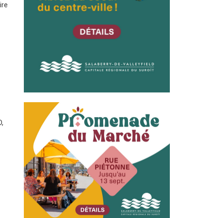
ire
D
,