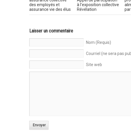
assurance collective
Appel de participation
pro
des employés et
à l’exposition collective
ali
assurance vie des élus
Révélation
par
Laisser un commentaire
Nom (Requis)
Courriel (ne sera pas pub
Site web
Envoyer