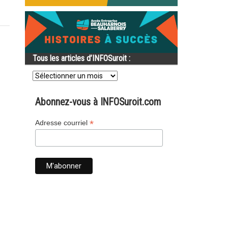
Tous les articles d’INFOSuroit :
Tous
les
articles
d’INFOSuroit
Abonnez-vous à INFOSuroit.com
:
*
Adresse courriel