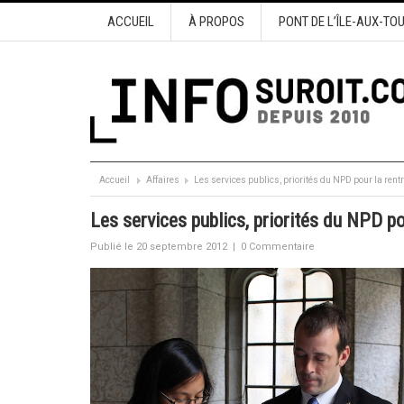
ACCUEIL
À PROPOS
PONT DE L’ÎLE-AUX-TO
Accueil
Affaires
Les services publics, priorités du NPD pour la rent
Les services publics, priorités du NPD po
Publié le 20 septembre 2012
|
0 Commentaire