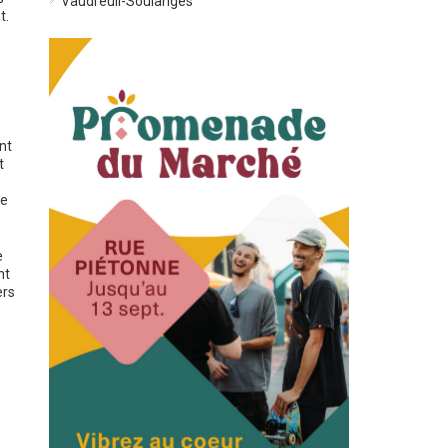
Vaudreuil-Soulanges
t.
.
nt
t
ce
e
nt
ers
s