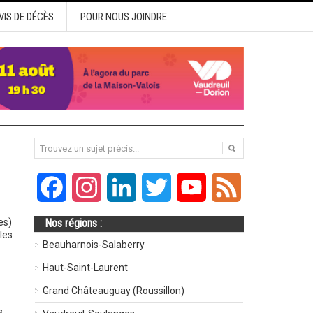
VIS DE DÉCÈS
POUR NOUS JOINDRE
Facebook
Instagram
LinkedIn
Twitter
YouTube
Feed
es)
Nos régions :
les
Beauharnois-Salaberry
Haut-Saint-Laurent
Grand Châteauguay (Roussillon)
s