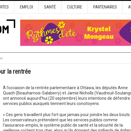
URTES
EMPLOI
SANTÉ
CULTURE
PARTENAIRES
A
rée
ur la rentrée
À l’occasion de la rentrée parlementaire à Ottawa, les députés Anne
Quach (Beauharnois-Salaberry) et Jamie Nicholls (Vaudreuil-Soulang
ont annoncé aujourd’hui (20 septembre) leurs intentions de défendre 
services publics auxquels tiennent leurs concitoyens.
« Ces gens travaillent plus fort que jamais pour joindre les deux bouts.
Les conservateurs prétendent que les services publics comme
l’assurance-emploi, le système public de santé et la sécurité de la
vieillesse coûtent trop cher, alors qu’ils donnent des milliards de dollar