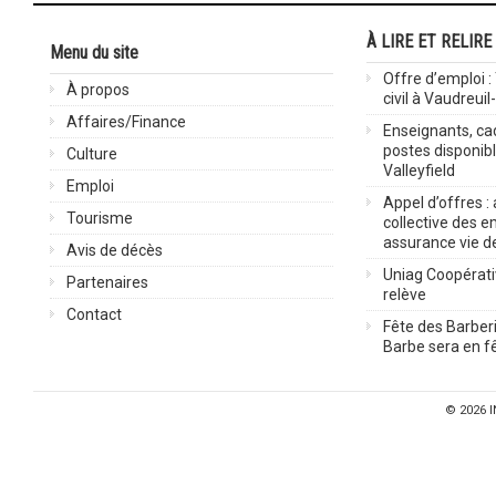
À LIRE ET RELIRE
Menu du site
Offre d’emploi :
À propos
civil à Vaudreuil
Affaires/Finance
Enseignants, cad
postes disponib
Culture
Valleyfield
Emploi
Appel d’offres :
Tourisme
collective des 
assurance vie d
Avis de décès
Uniag Coopérati
Partenaires
relève
Contact
Fête des Barberi
Barbe sera en fê
© 2026
I