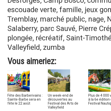
Desforges
,
Camp Bosco
,
commun
escouade verte
,
famille
,
jeux gon
Tremblay
,
marché public
,
nage
,
Salaberry
,
parc Sauvé
,
Pierre Cr
plongée
,
récréatif
,
Saint-Timoth
Valleyfield
,
zumba
Vous aimeriez:
Fête des Barberivains :
Un week-end de
Plus de 4 000 v
Sainte-Barbe sera en
découvertes au
à la 6e édition
fête le 22 août
Festival des Arts de
Festival Nauti
Valleyfield