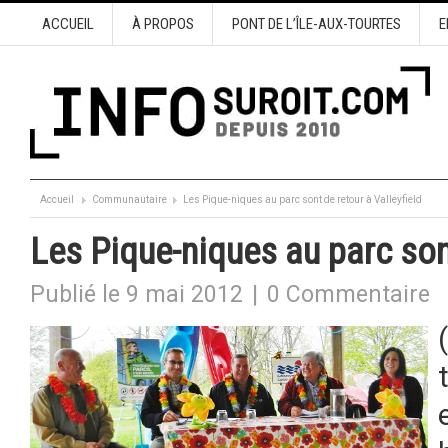
ACCUEIL
À PROPOS
PONT DE L’ÎLE-AUX-TOURTES
E
Accueil
Communautaire
Les Pique-niques au parc sont de retour à Valleyfield
Les Pique-niques au parc sont
Publié le 9 mai 2012
|
0 Commentaire