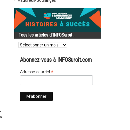
Vaudreuil-Soulanges
Tous les articles d’INFOSuroit :
Tous
les
articles
d’INFOSuroit
Abonnez-vous à INFOSuroit.com
:
*
Adresse courriel
-
is