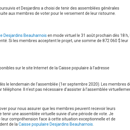
ursuivis et Desjardins a choisi de tenir des assemblées générales
a suite aux membres de voter pour le versement de leur ristourne.
re Desjardins Beauharnois
en mode virtuel le 31 août prochain dès 18 h, 
senté. Si les membres acceptent le projet, une somme de 872 060 $ leur
nibles sur le site Internet de la Caisse populaire à l’adresse
ra dès le lendemain de l’assemblée (1er septembre 2020). Les membres d
r téléphone. Il n’est pas nécessaire d’assister à l’assemblée virtuelleme
nover pour nous assurer que les membres peuvent recevoir leurs
 tenir une assemblée virtuelle suivie d’une période de vote. Je
leur compréhension face à cette situation exceptionnelle et de
ident de la
Caisse populaire Desjardins Beauharnois
.