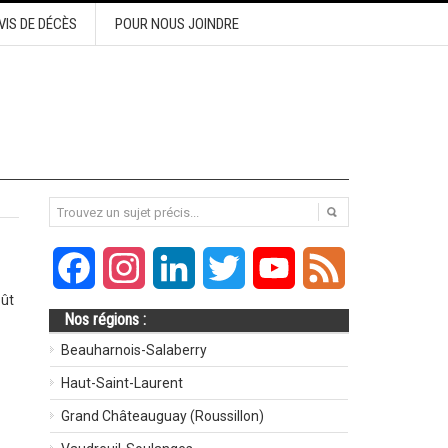
VIS DE DÉCÈS
POUR NOUS JOINDRE
Facebook
Instagram
LinkedIn
Twitter
YouTube
Feed
oût
Nos régions :
Beauharnois-Salaberry
Haut-Saint-Laurent
Grand Châteauguay (Roussillon)