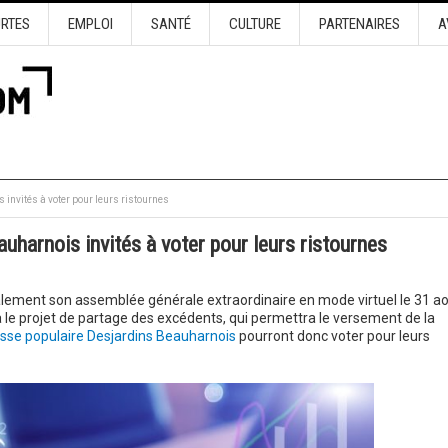
URTES
EMPLOI
SANTÉ
CULTURE
PARTENAIRES
A
nvités à voter pour leurs ristournes
harnois invités à voter pour leurs ristournes
alement son assemblée générale extraordinaire en mode virtuel le 31 a
era le projet de partage des excédents, qui permettra le versement de la
sse populaire Desjardins Beauharnois
pourront donc voter pour leurs