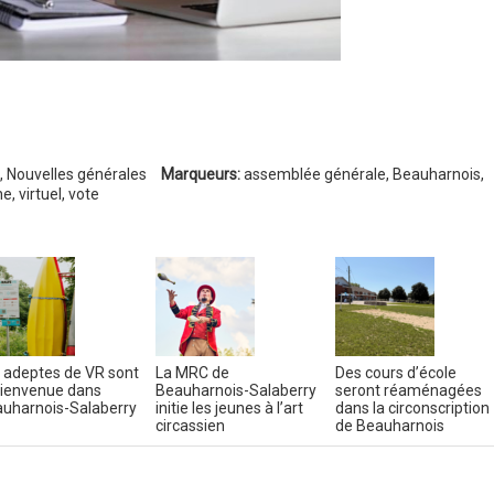
,
Nouvelles générales
Marqueurs:
assemblée générale
,
Beauharnois
,
ne
,
virtuel
,
vote
 adeptes de VR sont
La MRC de
Des cours d’école
bienvenue dans
Beauharnois-Salaberry
seront réaménagées
uharnois-Salaberry
initie les jeunes à l’art
dans la circonscription
circassien
de Beauharnois