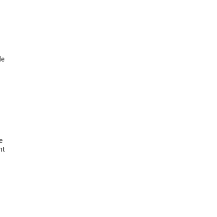
le
e
nt