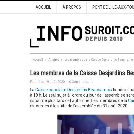
ACCUEIL
À PROPOS
PONT DE L’ÎLE-AUX-TO
Accueil
Affaires
Les membres de la Caisse Desjardins Beauharnois i
Les membres de la Caisse Desjardins Beau
Publié le 19 août 2020
|
0 Commentaire
La
Caisse populaire Desjardins Beauharnois
tiendra fin
à 18 h. Le seul sujet à l’ordre du jour de l’assemblée s
ristourne plus tard cet automne. Les membres de la
Cai
ristournes à la suite de l’assemblée du 31 août 2020.