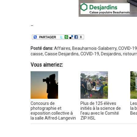
–
Posté dans:
Affaires
,
Beauharnois-Salaberry
,
COVID-19
caisse
,
Caisse Desjardins
,
COVID-19
,
Desjardins
,
ristour
Vous aimeriez:
Concours de
Plus de 125 élèves
Les
photographie et
initiés à la science de
la 
exposition collective à
l’eau avec le Comité
Bea
la salle Alfred-Langevin
ZIP HSL