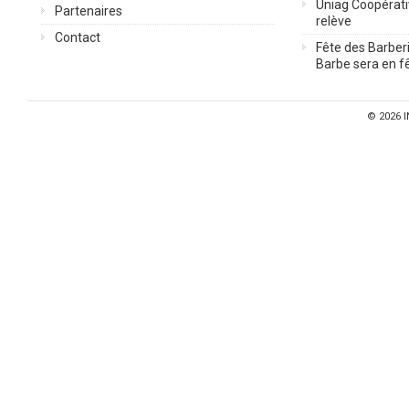
Uniag Coopérati
Partenaires
relève
Contact
Fête des Barberi
Barbe sera en fê
© 2026
I