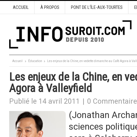
ACCUEIL
À PROPOS
PONT DE L’ÎLE-AUX-TOURTES
E
Accueil
Éducation
Les enjeux de la Chine, en vedette dimanche au Café Agora à Vall
Les enjeux de la Chine, en v
Agora à Valleyfield
Publié le 14 avril 2011
|
0 Commentaire
(Jonathan Archam
sciences politiqu