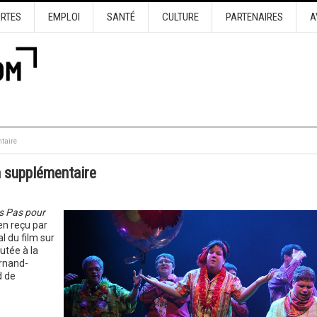
URTES
EMPLOI
SANTÉ
CULTURE
PARTENAIRES
A
taire
n supplémentaire
s Pas pour
en reçu par
l du film sur
utée à la
ernand-
d de