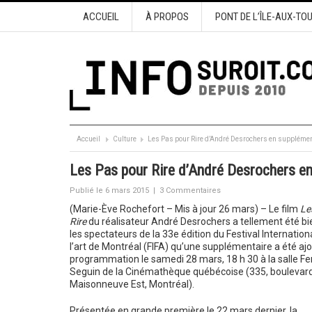
ACCUEIL
À PROPOS
PONT DE L’ÎLE-AUX-TO
Accueil
Culture
Les Pas pour Rire d’André Desrochers en supplémen
Les Pas pour Rire d’André Desrochers e
Publié le 6 mars 2015
|
3 Commentaires
(Marie-Ève Rochefort – Mis à jour 26 mars) – Le film
Le
Rire
du réalisateur André Desrochers a tellement été bi
les spectateurs de la 33e édition du Festival Internationa
l’art de Montréal (FIFA) qu’une supplémentaire a été ajo
programmation le samedi 28 mars, 18 h 30 à la salle F
Seguin de la Cinémathèque québécoise (335, boulevar
Maisonneuve Est, Montréal).
Présentée en grande première le 22 mars dernier, la