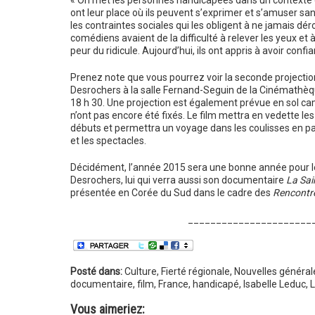
« On met les personnes handicapées dans un contexte d
ont leur place où ils peuvent s’exprimer et s’amuser s
les contraintes sociales qui les obligent à ne jamais dé
comédiens avaient de la difficulté à relever les yeux et 
peur du ridicule. Aujourd’hui, ils ont appris à avoir confia
Prenez note que vous pourrez voir la seconde projectio
Desrochers à la salle Fernand-Seguin de la Cinémathèq
18 h 30. Une projection est également prévue en sol camp
n’ont pas encore été fixés. Le film mettra en vedette l
débuts et permettra un voyage dans les coulisses en pas
et les spectacles.
Décidément, l’année 2015 sera une bonne année pour l
Desrochers, lui qui verra aussi son documentaire
La Sain
présentée en Corée du Sud dans le cadre des
Rencontre
______________________
Posté dans:
Culture
,
Fierté régionale
,
Nouvelles général
documentaire
,
film
,
France
,
handicapé
,
Isabelle Leduc
,
L
Vous aimeriez: