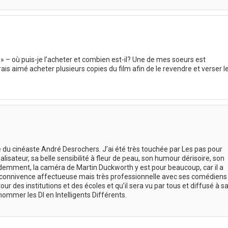
e » – où puis-je l’acheter et combien est-il? Une de mes soeurs est
urais aimé acheter plusieurs copies du film afin de le revendre et verser l
é du cinéaste André Desrochers. J’ai été très touchée par Les pas pour
éalisateur, sa belle sensibilité à fleur de peau, son humour dérisoire, son
idemment, la caméra de Martin Duckworth y est pour beaucoup, car il a
sa connivence affectueuse mais très professionnelle avec ses comédiens
our des institutions et des écoles et qu’il sera vu par tous et diffusé à s
enommer les DI en Intelligents Différents.