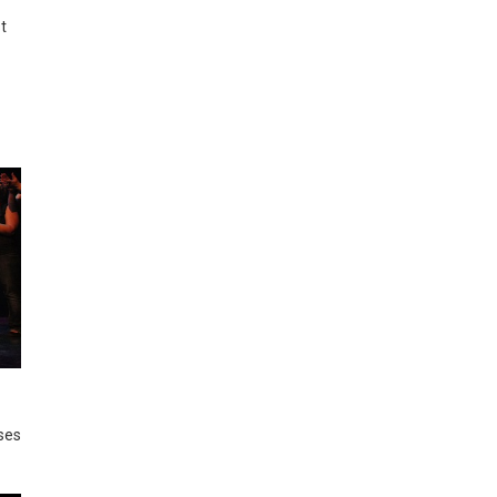
t
ses