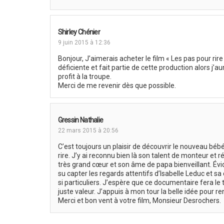
Shirley Chénier
9 juin 2015 à 12:36
Bonjour, J’aimerais acheter le film « Les pas pour rir
déficiente et fait partie de cette production alors j’a
profit à la troupe.
Merci de me revenir dès que possible.
Gressin Nathalie
22 mars 2015 à 20:56
C’est toujours un plaisir de découvrir le nouveau béb
rire. J’y ai reconnu bien là son talent de monteur et r
très grand cœur et son âme de papa bienveillant. Év
su capter les regards attentifs d’Isabelle Leduc et 
si particuliers. J’espère que ce documentaire fera le t
juste valeur. J’appuis à mon tour la belle idée pour r
Merci et bon vent à votre film, Monsieur Desrochers.