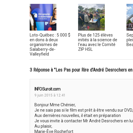
Loto-Québec : 5 000 $
Plus de 125 élèves
Sep
en dons à deux
initiés à la science de
ple
organismes de
l’eau avec le Comité
Bea
Salaberry-de-
ZIP HSL
Valleyfield
3 Réponse à "Les Pas pour Rire d’André Desrochers en
INFOSuroit.com
9 juin 2015 à 12:41
Bonjour Mme Chénier,
Je ne sais pas si le film est prêt à être vendu sur DVD,
Aux dernières nouvelles, il était en préparation
Je vous invite à contacter Mr André Desrochers en lui
Au plaisir,
Marie-Ève Rochefort