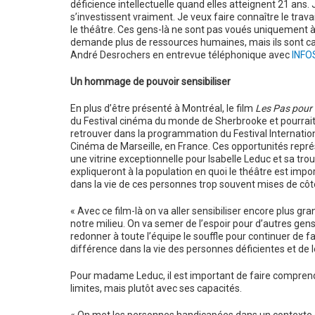
déficience intellectuelle quand elles atteignent 21 ans
s’investissent vraiment. Je veux faire connaître le travai
le théâtre. Ces gens-là ne sont pas voués uniquement à êt
demande plus de ressources humaines, mais ils sont capa
André Desrochers en entrevue téléphonique avec
INFO
Un hommage de pouvoir sensibiliser
En plus d’être présenté à Montréal, le film
Les Pas pour 
du Festival cinéma du monde de Sherbrooke et pourrait
retrouver dans la programmation du Festival Internatio
Cinéma de Marseille, en France. Ces opportunités repr
une vitrine exceptionnelle pour Isabelle Leduc et sa tro
expliqueront à la population en quoi le théâtre est impo
dans la vie de ces personnes trop souvent mises de côt
« Avec ce film-là on va aller sensibiliser encore plus gr
notre milieu. On va semer de l’espoir pour d’autres gen
redonner à toute l’équipe le souffle pour continuer de f
différence dans la vie des personnes déficientes et de l
Pour madame Leduc, il est important de faire comprendr
limites, mais plutôt avec ses capacités.