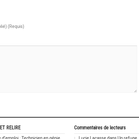
lié) (Requis)
 ET RELIRE
Commentaires de lecteurs
 d’emploi : Technicien en génie
Lucie Lacasse
dans
Un refuge