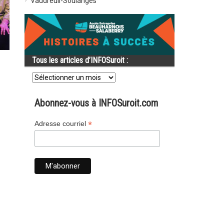
Vaudreuil-Soulanges
Tous les articles d’INFOSuroit :
Tous
les
articles
d’INFOSuroit
Abonnez-vous à INFOSuroit.com
:
*
Adresse courriel