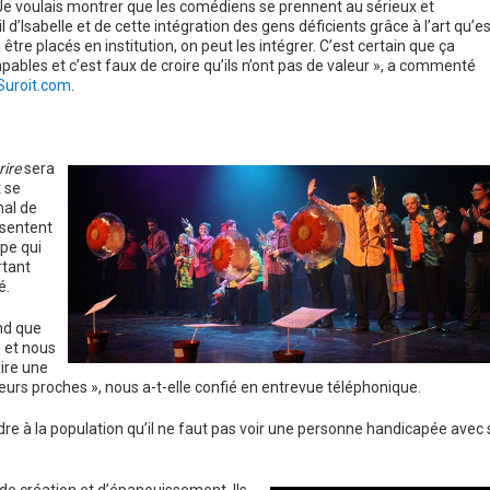
. Je voulais montrer que les comédiens se prennent au sérieux et
l d’Isabelle et de cette intégration des gens déficients grâce à l’art qu’es
re placés en institution, on peut les intégrer. C’est certain que ça
bles et c’est faux de croire qu’ils n’ont pas de valeur », a commenté
Suroit.com
.
rire
sera
 se
nal de
ésentent
upe qui
rtant
é.
and que
s et nous
aire une
eurs proches », nous a-t-elle confié en entrevue téléphonique.
e à la population qu’il ne faut pas voir une personne handicapée avec 