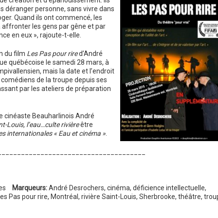
e création et d’épanouissement. Ils
ans déranger personne, sans vivre dans
roger. Quand ils ont commencé, les
à affronter les gens par gêne et par
nce en eux », rajoute-t-elle.
n du film
Les Pas pour rire
d’André
ue québécoise le samedi 28 mars, à
ivallensien, mais la date et l’endroit
es comédiens de la troupe depuis ses
sant par les ateliers de préparation
e cinéaste Beauharlinois André
t-Louis, l’eau…culte rivière
être
s internationales « Eau et cinéma »
.
______________________________________
es
Marqueurs:
André Desrochers
,
cinéma
,
déficience intellectuelle
,
es Pas pour rire
,
Montréal
,
rivière Saint-Louis
,
Sherbrooke
,
théâtre
,
trou