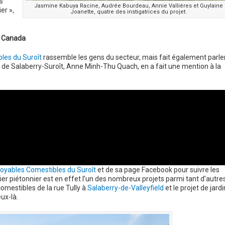
s
Jasmine Kabuya Racine, Audrée Bourdeau, Annie Vallières et Guylaine
er »,
Joanette, quatre des instigatrices du projet.
u Canada
les du Suroît
rassemble les gens du secteur, mais fait également parle
 de Salaberry-Suroît, Anne Minh-Thu Quach, en a fait une mention à la
royables Comestibles du Suroît
et de sa page Facebook pour suivre les
tier piétonnier est en effet l’un des nombreux projets parmi tant d’autre
omestibles de la rue Tully à
Salaberry-de-Valleyfield
et le projet de jardi
ux-là.