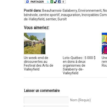
Posté dans:
Beauharnois-Salaberry
,
Environnement
,
No
bénévole
,
centre sportif
,
inauguration
,
Incroyables Com
de-Valleyfield
,
sentier
,
Suroît
Vous aimeriez:
Un week-end de
Loto-Québec : 5 000 $
Une
découvertes au
en dons à deux
rem
Festival des Arts de
organismes de
Rou
Valleyfield
Salaberry-de-
Valleyfield
Laisser un commentaire
Nom (Requis)