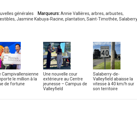
uvelles générales
Marqueurs:
Annie Vallières
,
arbres
,
arbustes
,
estibles
,
Jasmine Kabuya-Racine
,
plantation
,
Saint-Timothée
,
Salaberry
 Campivallensienne
Une nouvelle cour
Salaberry-de-
porte le million à la
extérieure au Centre
Valleyfield abaisse la
e de fortune
jeunesse – Campus de
vitesse à 40 km/h sur
Valleyfield
son territoire