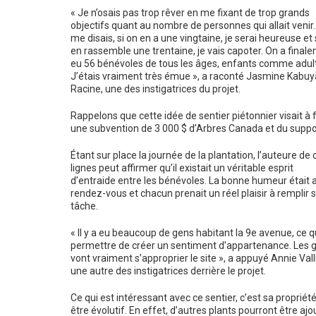
« Je n’osais pas trop rêver en me fixant de trop grands
objectifs quant au nombre de personnes qui allait venir.
me disais, si on en a une vingtaine, je serai heureuse et 
en rassemble une trentaine, je vais capoter. On a final
eu 56 bénévoles de tous les âges, enfants comme adul
J’étais vraiment très émue », a raconté Jasmine Kabuy
Racine, une des instigatrices du projet.
Rappelons que cette idée de sentier piétonnier visait à fa
une subvention de 3 000 $ d’Arbres Canada et du suppo
Étant sur place la journée de la plantation, l’auteure de 
lignes peut affirmer qu’il existait un véritable esprit
d’entraide entre les bénévoles. La bonne humeur était 
rendez-vous et chacun prenait un réel plaisir à remplir 
tâche.
« Il y a eu beaucoup de gens habitant la 9e avenue, ce q
permettre de créer un sentiment d’appartenance. Les 
vont vraiment s’approprier le site », a appuyé Annie Vall
une autre des instigatrices derrière le projet.
Ce qui est intéressant avec ce sentier, c’est sa propriété
être évolutif. En effet, d’autres plants pourront être ajo