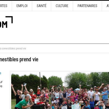
URTES
EMPLOI
SANTÉ
CULTURE
PARTENAIRES
A
es comestibles prend vie
mestibles prend vie
s
ur
9e