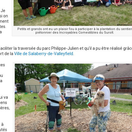
 Je
si on
ement
tes.
Petits et grands ont eu un plaisir fou à participer à la plantation du sentier
a
piétonnier des Incroyables Comestibles du Suroît.
ciliter la traversée du parc Philippe-Julien et qu’il a pu être réalisé grâc
rt de la
Ville de Salaberry-de-Valleyfield
.
ces
au
sa
ui va
gens
ières,
 à
utés