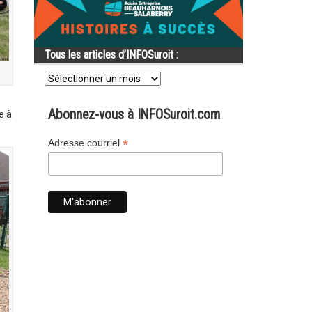
Tous les articles d’INFOSuroit :
Tous
les
articles
d’INFOSuroit
Abonnez-vous à INFOSuroit.com
e à
:
*
Adresse courriel