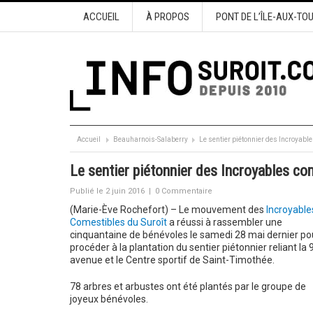
ACCUEIL
À PROPOS
PONT DE L’ÎLE-AUX-TO
Accueil
Beauharnois-Salaberry
Le sentier piétonnier des Incroyabl
Le sentier piétonnier des Incroyables co
Publié le 2 juin 2016
|
0 Commentaire
(Marie-Ève Rochefort) – Le mouvement des
Incroyable
Comestibles du Suroît
a réussi à rassembler une
cinquantaine de bénévoles le samedi 28 mai dernier po
procéder à la plantation du sentier piétonnier reliant la 
avenue et le Centre sportif de Saint-Timothée.
78 arbres et arbustes ont été plantés par le groupe de
joyeux bénévoles.