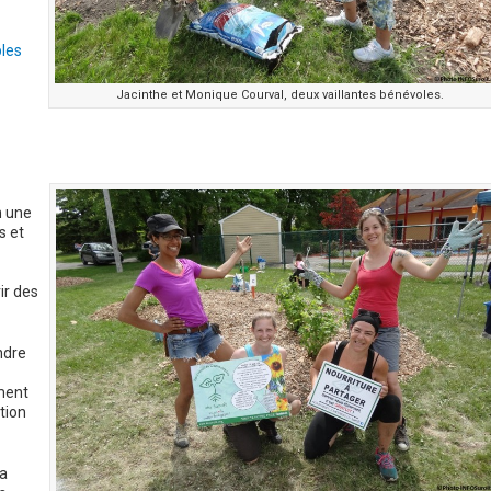
les
Jacinthe et Monique Courval, deux vaillantes bénévoles.
n une
s et
ir des
ndre
ement
tion
a