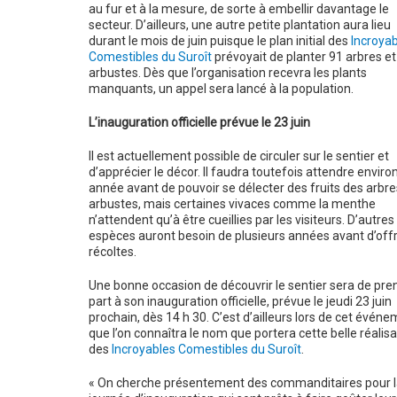
au fur et à la mesure, de sorte à embellir davantage le
secteur. D’ailleurs, une autre petite plantation aura lieu
durant le mois de juin puisque le plan initial des
Incroyab
Comestibles du Suroît
prévoyait de planter 91 arbres et
arbustes. Dès que l’organisation recevra les plants
manquants, un appel sera lancé à la population.
L’inauguration officielle prévue le 23 juin
Il est actuellement possible de circuler sur le sentier et
d’apprécier le décor. Il faudra toutefois attendre enviro
année avant de pouvoir se délecter des fruits des arbre
arbustes, mais certaines vivaces comme la menthe
n’attendent qu’à être cueillies par les visiteurs. D’autres
espèces auront besoin de plusieurs années avant d’offr
récoltes.
Une bonne occasion de découvrir le sentier sera de pre
part à son inauguration officielle, prévue le jeudi 23 juin
prochain, dès 14 h 30. C’est d’ailleurs lors de cet évén
que l’on connaîtra le nom que portera cette belle réalisa
des
Incroyables Comestibles du Suroît
.
« On cherche présentement des commanditaires pour l