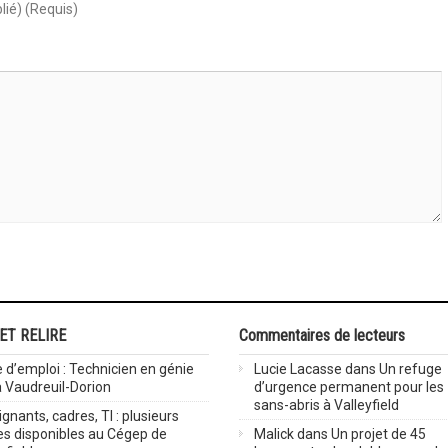
lié) (Requis)
 ET RELIRE
Commentaires de lecteurs
 d’emploi : Technicien en génie
Lucie Lacasse
dans
Un refuge
 à Vaudreuil-Dorion
d’urgence permanent pour les
sans-abris à Valleyfield
gnants, cadres, TI : plusieurs
es disponibles au Cégep de
Malick
dans
Un projet de 45