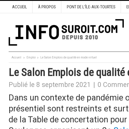
ACCUEIL
À PROPOS
PONT DE L’ÎLE-AUX-TOURTES
E
Accueil
Emploi
Le Salon Emplois de qualité en mode virtuel
Le Salon Emplois de qualité 
Publié le 8 septembre 2021
|
0 Commen
Dans un contexte de pandémie 
présentiel sont restreints et sur
de la Table de concertation pour 