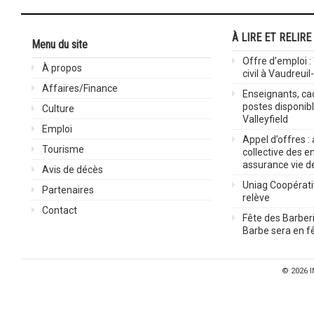
À LIRE ET RELIRE
Menu du site
Offre d’emploi :
À propos
civil à Vaudreuil
Affaires/Finance
Enseignants, cad
postes disponib
Culture
Valleyfield
Emploi
Appel d’offres :
Tourisme
collective des 
assurance vie d
Avis de décès
Uniag Coopérati
Partenaires
relève
Contact
Fête des Barberi
Barbe sera en fê
© 2026
I