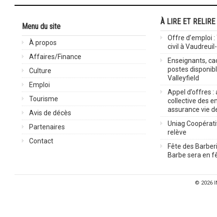
À LIRE ET RELIRE
Menu du site
Offre d’emploi :
À propos
civil à Vaudreuil
Affaires/Finance
Enseignants, cad
postes disponib
Culture
Valleyfield
Emploi
Appel d’offres :
Tourisme
collective des 
assurance vie d
Avis de décès
Uniag Coopérati
Partenaires
relève
Contact
Fête des Barberi
Barbe sera en fê
© 2026
I