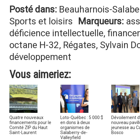
Posté dans:
Beauharnois-Salabe
Sports et loisirs
Marqueurs:
ass
déficience intellectuelle
,
finance
octane H-32
,
Régates
,
Sylvain D
développement
Vous aimeriez:
Quatre nouveaux
Loto-Québec : 5 000 $
Dévoilement d
financements pour le
en dons à deux
nouveau pavil
Comité ZIP du Haut
organismes de
jeunesse au 
Saint-Laurent
Salaberry-de-
Bosco
Valleyfield