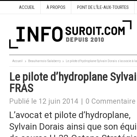
ACCUEIL
À PROPOS
PONT DE L’ÎLE-AUX-TOURTES
Accueil
Beauharnois-Salaberry
Le pilote d’hydroplane Sylvain Dorais s’associe à l
Le pilote d’hydroplane Sylvai
FRAS
Publié le 12 juin 2014
|
0 Commentaire
L’avocat et pilote d’hydroplane,
Sylvain Dorais ainsi que son équ