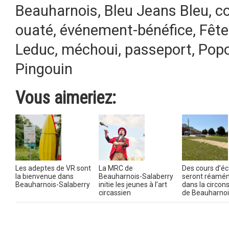
Beauharnois
,
Bleu Jeans Bleu
,
c
ouaté
,
événement-bénéfice
,
Fête
Leduc
,
méchoui
,
passeport
,
Popo
Pingouin
Vous aimeriez:
Les adeptes de VR sont
La MRC de
Des cours d’éc
la bienvenue dans
Beauharnois-Salaberry
seront réamé
Beauharnois-Salaberry
initie les jeunes à l’art
dans la circons
circassien
de Beauharnoi