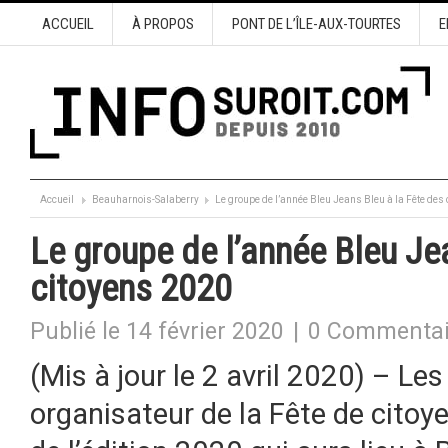
ACCUEIL
À PROPOS
PONT DE L’ÎLE-AUX-TOURTES
E
Accueil
Beauharnois-Salaberry
Le groupe de l’année Bleu Jeans Bleu à la Fête des
Le groupe de l’année Bleu Je
citoyens 2020
Publié le 14 février 2020
|
0 Commentai
(Mis à jour le 2 avril 2020) – L
organisateur de la Fête de citoy