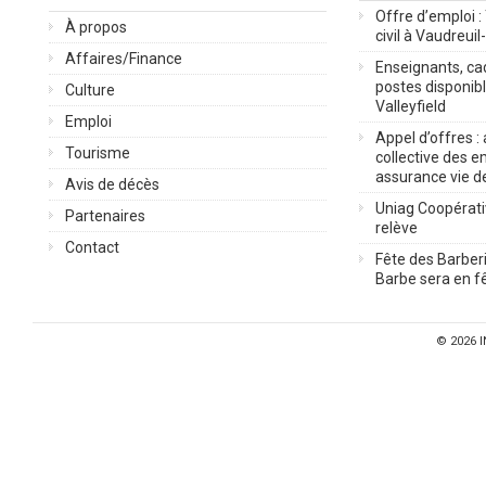
Offre d’emploi :
À propos
civil à Vaudreuil
Affaires/Finance
Enseignants, cad
postes disponib
Culture
Valleyfield
Emploi
Appel d’offres :
Tourisme
collective des 
assurance vie d
Avis de décès
Uniag Coopérati
Partenaires
relève
Contact
Fête des Barberi
Barbe sera en fê
© 2026
I