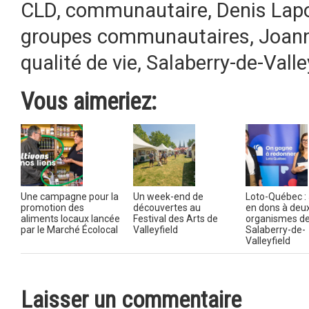
CLD
,
communautaire
,
Denis Lap
groupes communautaires
,
Joann
qualité de vie
,
Salaberry-de-Valle
Vous aimeriez:
Une campagne pour la
Un week-end de
Loto-Québec : 
promotion des
découvertes au
en dons à deu
aliments locaux lancée
Festival des Arts de
organismes d
par le Marché Écolocal
Valleyfield
Salaberry-de-
Valleyfield
Laisser un commentaire