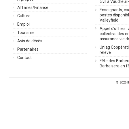
civil à Vaudreuil
Affaires/Finance
Enseignants, cad
postes disponib
Culture
Valleyfield
Emploi
Appel d’offres :
Tourisme
collective des 
assurance vie d
Avis de décès
Uniag Coopérati
Partenaires
relève
Contact
Fête des Barberi
Barbe sera en fê
© 2026
I