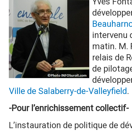
Yves Fonta
développe
Beauharno
intervenu 
matin. M. F
relais de 
de pilotage
développe
Ville de Salaberry-de-Valleyfield
.
-Pour l’enrichissement collectif-
L’instauration de politique de d