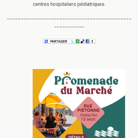
centres hospitaliers pédiatriques.
_____________________________________________
___________