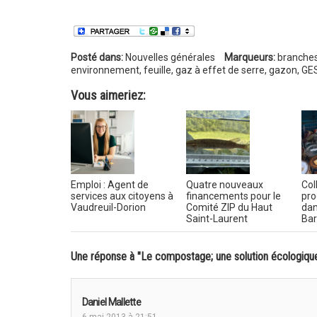
Posté dans:
Nouvelles générales
Marqueurs:
branche
environnement
,
feuille
,
gaz à effet de serre
,
gazon
,
GE
Vous aimeriez:
Emploi : Agent de
Quatre nouveaux
Col
services aux citoyens à
financements pour le
pro
Vaudreuil-Dorion
Comité ZIP du Haut
dan
Saint-Laurent
Ba
Une réponse à "Le compostage; une solution écologiqu
Daniel Mallette
6 mai 2013 à 21:51