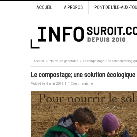
ACCUEIL
À PROPOS
PONT DE L’ÎLE-AUX-TO
Accueil
Nouvelles générales
Le compostage; une solution écologiqu
Le compostage; une solution écologique
Publié le 6 mai 2013
|
1 Commentaire