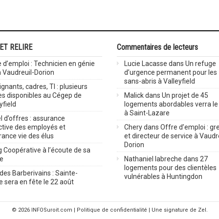
 ET RELIRE
Commentaires de lecteurs
 d’emploi : Technicien en génie
Lucie Lacasse
dans
Un refuge
 à Vaudreuil-Dorion
d’urgence permanent pour les
sans-abris à Valleyfield
gnants, cadres, TI : plusieurs
es disponibles au Cégep de
Malick
dans
Un projet de 45
yfield
logements abordables verra le 
à Saint-Lazare
 d’offres : assurance
ctive des employés et
Chery
dans
Offre d’emploi : gre
rance vie des élus
et directeur de service à Vaudr
Dorion
 Coopérative à l’écoute de sa
ve
Nathaniel labreche
dans
27
logements pour des clientèles
des Barberivains : Sainte-
vulnérables à Huntingdon
 sera en fête le 22 août
© 2026
INFOSuroit.com
|
Politique de confidentialité
| Une signature de Zel.