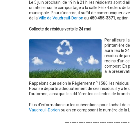
Le 5 juin prochain, de 19 h à 21 h, les résidents sont d’ail
un atelier sur le compostage à la salle Félix-Leclerc de l
municipale. Pour s’inscrire, il suffit de communiquer ave
de la
Ville de Vaudreuil-Dorion
au
450 455-3371
, option
Collecte de résidus verts le 24 mai
Par ailleurs, l
printanière de
aura lieu le 2
résidus de jar
moins d’un cen
compost. En pa
à la préservat
o
Rappelons que selon le Règlement n
1586, les résidus 
Pour se départir adéquatement de ces résidus, il y a le
l’automne, ainsi que les différentes collectes de branch
Plus d’information sur les subventions pour l’achat de 
Vaudreuil-Dorion
ou en en composant le numéro de la L
____________________________