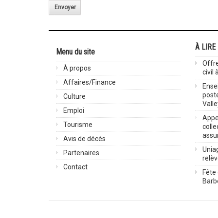
Envoyer
À LIRE
Menu du site
Offre
À propos
civil
Affaires/Finance
Ensei
post
Culture
Valle
Emploi
Appel
Tourisme
colle
assu
Avis de décès
Uniag
Partenaires
relè
Contact
Fête 
Barbe