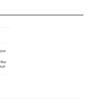
jour
ffier
euil-