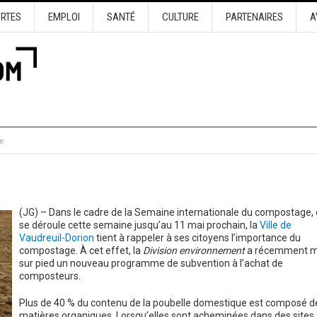
URTES
EMPLOI
SANTÉ
CULTURE
PARTENAIRES
A
e
(JG) – Dans le cadre de la Semaine internationale du compostage, 
se déroule cette semaine jusqu’au 11 mai prochain, la
Ville de
Vaudreuil-Dorion
tient à rappeler à ses citoyens l’importance du
compostage. À cet effet, la
Division environnement
a récemment m
sur pied un nouveau programme de subvention à l’achat de
composteurs.
Plus de 40 % du contenu de la poubelle domestique est composé d
matières organiques. Lorsqu’elles sont acheminées dans des sites