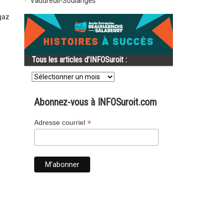
Vaudreuil-Soulanges
gaz
Tous les articles d’INFOSuroit :
Tous
les
articles
e
d’INFOSuroit
Abonnez-vous à INFOSuroit.com
:
*
Adresse courriel