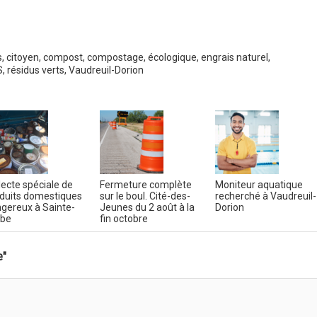
s
,
citoyen
,
compost
,
compostage
,
écologique
,
engrais naturel
,
S
,
résidus verts
,
Vaudreuil-Dorion
lecte spéciale de
Fermeture complète
Moniteur aquatique
duits domestiques
sur le boul. Cité-des-
recherché à Vaudreuil-
gereux à Sainte-
Jeunes du 2 août à la
Dorion
rbe
fin octobre
e"