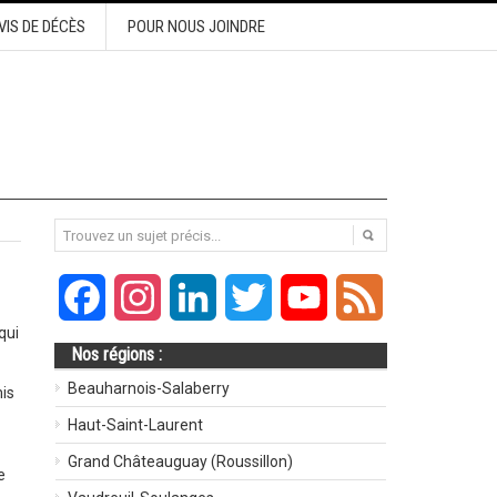
VIS DE DÉCÈS
POUR NOUS JOINDRE
Facebook
Instagram
LinkedIn
Twitter
YouTube
Feed
qui
Nos régions :
Beauharnois-Salaberry
is
Haut-Saint-Laurent
Grand Châteauguay (Roussillon)
e