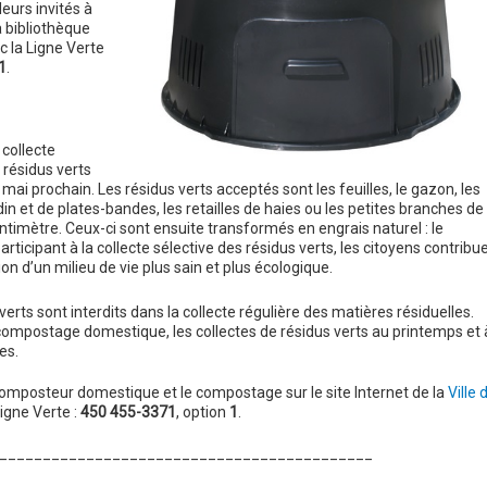
leurs invités à
a bibliothèque
c la Ligne Verte
1
.
a collecte
 résidus verts
4 mai prochain. Les résidus verts acceptés sont les feuilles, le gazon, les
din et de plates-bandes, les retailles de haies ou les petites branches de
timètre. Ceux-ci sont ensuite transformés en engrais naturel : le
rticipant à la collecte sélective des résidus verts, les citoyens contribu
ion d’un milieu de vie plus sain et plus écologique.
verts sont interdits dans la collecte régulière des matières résiduelles.
 compostage domestique, les collectes de résidus verts au printemps et 
es.
composteur domestique et le compostage sur le site Internet de la
Ville 
igne Verte :
450 455-3371
, option
1
.
___________________________________________