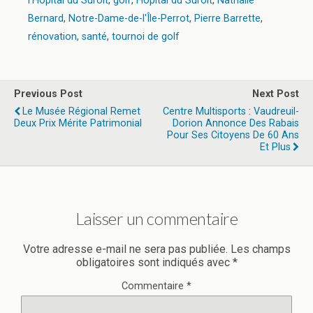
l'Hôpital du Suroît
,
golf
,
Hôpital du Suroît
,
Nathalie
Bernard
,
Notre-Dame-de-l'Île-Perrot
,
Pierre Barrette
,
rénovation
,
santé
,
tournoi de golf
Previous Post
Next Post
Le Musée Régional Remet
Centre Multisports : Vaudreuil-
Deux Prix Mérite Patrimonial
Dorion Annonce Des Rabais
Pour Ses Citoyens De 60 Ans
Et Plus
Laisser un commentaire
Votre adresse e-mail ne sera pas publiée.
Les champs
obligatoires sont indiqués avec
*
Commentaire
*