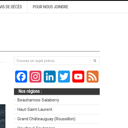
VIS DE DÉCÈS
POUR NOUS JOINDRE
Facebook
Instagram
LinkedIn
Twitter
YouTube
Feed
.
Nos régions :
Beauharnois-Salaberry
Haut-Saint-Laurent
Grand Châteauguay (Roussillon)