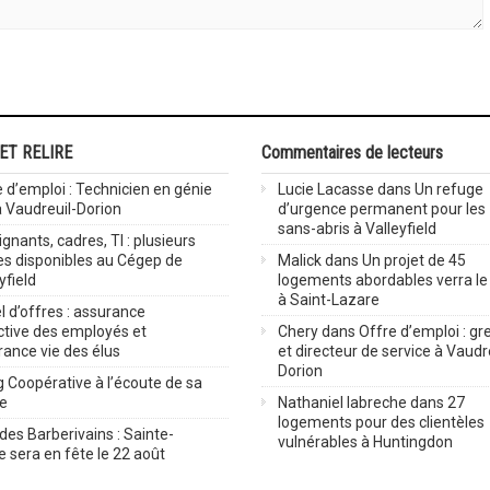
 ET RELIRE
Commentaires de lecteurs
 d’emploi : Technicien en génie
Lucie Lacasse
dans
Un refuge
 à Vaudreuil-Dorion
d’urgence permanent pour les
sans-abris à Valleyfield
gnants, cadres, TI : plusieurs
es disponibles au Cégep de
Malick
dans
Un projet de 45
yfield
logements abordables verra le 
à Saint-Lazare
 d’offres : assurance
ctive des employés et
Chery
dans
Offre d’emploi : gre
rance vie des élus
et directeur de service à Vaudr
Dorion
 Coopérative à l’écoute de sa
ve
Nathaniel labreche
dans
27
logements pour des clientèles
des Barberivains : Sainte-
vulnérables à Huntingdon
 sera en fête le 22 août