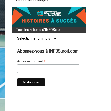
Vaudreuil-Soulanges
Tous les articles d’INFOSuroit :
Tous
les
articles
d’INFOSuroit
Abonnez-vous à INFOSuroit.com
:
*
Adresse courriel