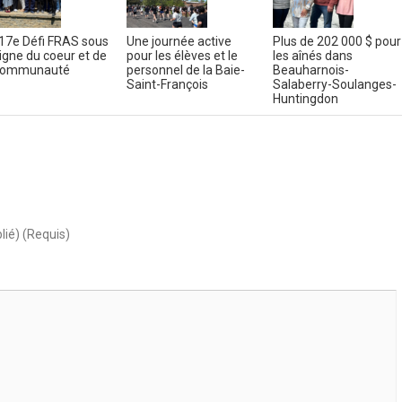
17e Défi FRAS sous
Une journée active
Plus de 202 000 $ pour
signe du coeur et de
pour les élèves et le
les aînés dans
 communauté
personnel de la Baie-
Beauharnois-
Saint-François
Salaberry-Soulanges-
Huntingdon
lié) (Requis)