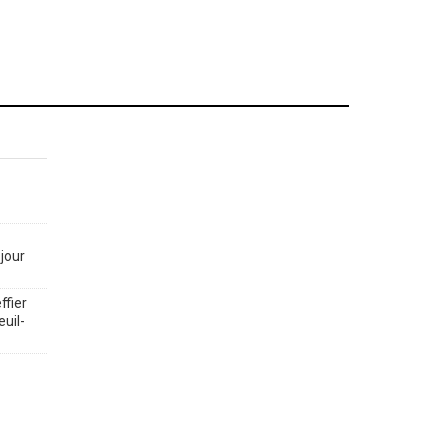
jour
ffier
euil-