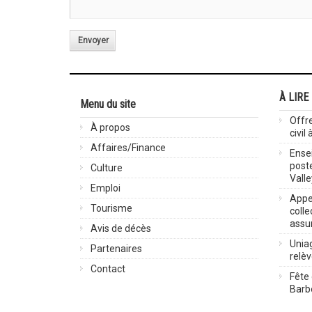
Envoyer
À LIRE
Menu du site
Offre
À propos
civil
Affaires/Finance
Ensei
post
Culture
Valle
Emploi
Appel
Tourisme
colle
assu
Avis de décès
Uniag
Partenaires
relè
Contact
Fête 
Barbe