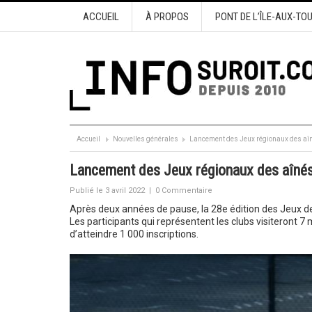
ACCUEIL
À PROPOS
PONT DE L’ÎLE-AUX-TO
Accueil
Nouvelles générales
Lancement des Jeux régionaux des aî
Lancement des Jeux régionaux des aîné
Publié le 3 avril 2022
|
0 Commentaire
Après deux années de pause, la 28e édition des Jeux d
Les participants qui représentent les clubs visiteront 7 mu
d’atteindre 1 000 inscriptions.