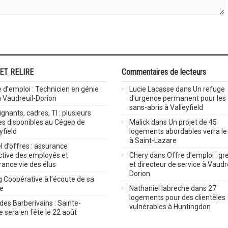
 ET RELIRE
Commentaires de lecteurs
 d’emploi : Technicien en génie
Lucie Lacasse
dans
Un refuge
 à Vaudreuil-Dorion
d’urgence permanent pour les
sans-abris à Valleyfield
gnants, cadres, TI : plusieurs
es disponibles au Cégep de
Malick
dans
Un projet de 45
yfield
logements abordables verra le 
à Saint-Lazare
 d’offres : assurance
ctive des employés et
Chery
dans
Offre d’emploi : gre
rance vie des élus
et directeur de service à Vaudr
Dorion
 Coopérative à l’écoute de sa
ve
Nathaniel labreche
dans
27
logements pour des clientèles
des Barberivains : Sainte-
vulnérables à Huntingdon
 sera en fête le 22 août