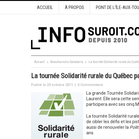
ACCUEIL
À PROPOS
PONT DE L’ÎLE-AUX-TO
Accueil
Beauharnois-Salaberry
La tournée Solidarité rurale du Qué
La tournée Solidarité rurale du Québec pa
Publié le 23 octobre 2011
|
0 Commentaire
La grande Tournée Solidari
Laurent. Elle sera cette se
participera avec ses cinq M
La tournée Solidarité rural
de cibler les défis et les p
aussi de renouveler la
Polit
ans.