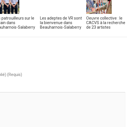
 patrouilleurs sur le
Les adeptes de VR sont
Oeuvre collective : le
rain dans
la bienvenue dans
CACVS à la recherche
uharnois-Salaberry
Beauharnois-Salaberry
de 23 artistes
lié) (Requis)