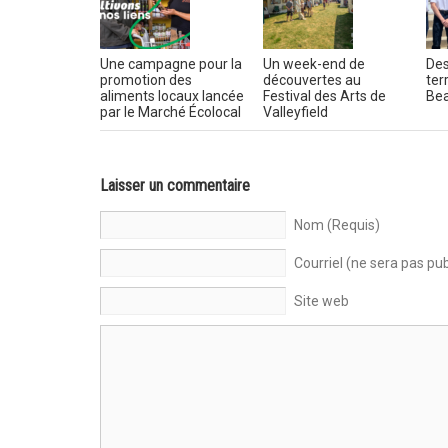
Une campagne pour la
Un week-end de
Des
promotion des
découvertes au
ter
aliments locaux lancée
Festival des Arts de
Bea
par le Marché Écolocal
Valleyfield
Laisser un commentaire
Nom (Requis)
Courriel (ne sera pas pub
Site web