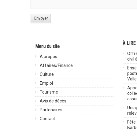
Envoyer
À LIRE
Menu du site
Offre
À propos
civil
Affaires/Finance
Ensei
post
Culture
Valle
Emploi
Appel
Tourisme
colle
assu
Avis de décès
Uniag
Partenaires
relè
Contact
Fête 
Barbe