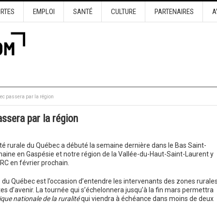
URTES
EMPLOI
SANTÉ
CULTURE
PARTENAIRES
A
bec passera par la région
ssera par la région
té rurale du Québec a débuté la semaine dernière dans le Bas Saint-
maine en Gaspésie et notre région de la Vallée-du-Haut-Saint-Laurent y
RC en février prochain.
e du Québec est l’occasion d’entendre les intervenants des zones rurales
istes d’avenir. La tournée qui s’échelonnera jusqu’à la fin mars permettra
ique nationale de la ruralité
qui viendra à échéance dans moins de deux