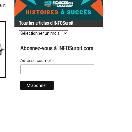
ent
Tous les articles d’INFOSuroit :
Tous
les
articles
d’INFOSuroit
Abonnez-vous à INFOSuroit.com
:
*
Adresse courriel