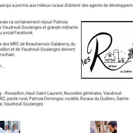
ale
qui a permis aux milieux ruraux d’obtenir des agents de développem
urale va certainement réjouir Patricia
 Vaudreuil-Soulanges et grande militante
u social Facebook.
nts des MRC de Beauharnois-Salaberry, du
sillon et de Vaudreuil-Soulanges doivent
rochain.
on…
 - Roussillon
,
Haut-Saint-Laurent
,
Nouvelles générales
,
Vaudreuil-
RC
,
pacte rural
,
Patricia Domingos
,
ruralité
,
Ruraux du Québec
,
Sainte-
e
,
Vaudreuil-Soulanges