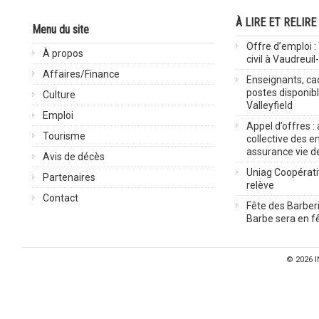
À LIRE ET RELIRE
Menu du site
Offre d’emploi :
À propos
civil à Vaudreuil
Affaires/Finance
Enseignants, cad
postes disponib
Culture
Valleyfield
Emploi
Appel d’offres :
Tourisme
collective des 
assurance vie d
Avis de décès
Uniag Coopérati
Partenaires
relève
Contact
Fête des Barberi
Barbe sera en fê
© 2026
I