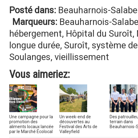
Posté dans:
Beauharnois-Salabe
Marqueurs:
Beauharnois-Salabe
hébergement
,
Hôpital du Suroît
,
longue durée
,
Suroît
,
système de
Soulanges
,
vieillissement
Vous aimeriez:
Une campagne pour la
Un week-end de
Des patrouilleu
promotion des
découvertes au
terrain dans
aliments locaux lancée
Festival des Arts de
Beauharnois-S
par le Marché Écolocal
Valleyfield