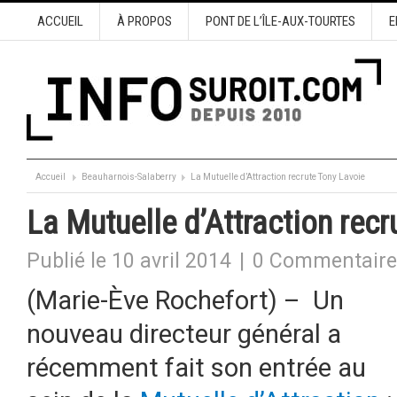
ACCUEIL
À PROPOS
PONT DE L’ÎLE-AUX-TOURTES
E
Accueil
Beauharnois-Salaberry
La Mutuelle d’Attraction recrute Tony Lavoie
La Mutuelle d’Attraction recr
Publié le 10 avril 2014
|
0 Commentaire
(Marie-Ève Rochefort) – Un
nouveau directeur général a
récemment fait son entrée au