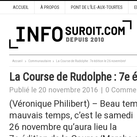
ACCUEIL
À PROPOS
PONT DE L’ÎLE-AUX-TOURTES
E
Accueil
Communautaire
La Course de Rudolphe : 7e édition le 26 novembre!
La Course de Rudolphe : 7e é
Publié le 20 novembre 2016
|
0 Commen
(Véronique Philibert) – Beau te
mauvais temps, c’est le samedi
26 novembre qu’aura lieu la