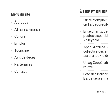
À LIRE ET RELIRE
Menu du site
Offre d’emploi :
À propos
civil à Vaudreuil
Affaires/Finance
Enseignants, cad
postes disponib
Culture
Valleyfield
Emploi
Appel d’offres :
Tourisme
collective des 
assurance vie d
Avis de décès
Uniag Coopérati
Partenaires
relève
Contact
Fête des Barberi
Barbe sera en fê
© 2026
I