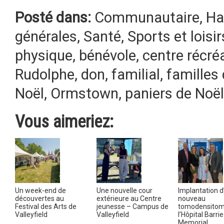
Posté dans:
Communautaire
,
Ha
générales
,
Santé
,
Sports et loisir
physique
,
bénévole
,
centre récréa
Rudolphe
,
don
,
familial
,
familles
Noël
,
Ormstown
,
paniers de Noël
Vous aimeriez:
Un week-end de
Une nouvelle cour
Implantation d
découvertes au
extérieure au Centre
nouveau
Festival des Arts de
jeunesse – Campus de
tomodensitom
Valleyfield
Valleyfield
l’Hôpital Barrie
Memorial