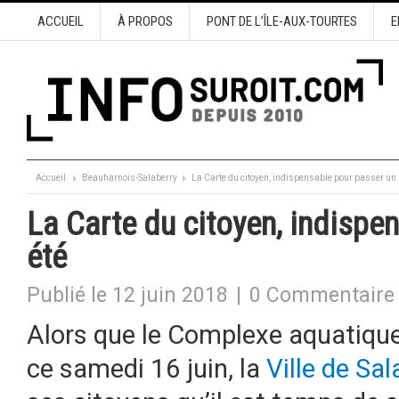
ACCUEIL
À PROPOS
PONT DE L’ÎLE-AUX-TOURTES
E
Accueil
Beauharnois-Salaberry
La Carte du citoyen, indispensable pour passer un 
La Carte du citoyen, indispe
été
Publié le 12 juin 2018
|
0 Commentaire
Alors que le Complexe aquatique
ce samedi 16 juin, la
Ville de Sal