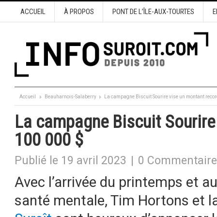
ACCUEIL
À PROPOS
PONT DE L’ÎLE-AUX-TOURTES
E
Accueil
Beauharnois-Salaberry
La campagne Biscuit Sourire vise un montant recor
La campagne Biscuit Sourire
100 000 $
Publié le 19 avril 2023
|
0 Commentaire
Avec l’arrivée du printemps et a
santé mentale, Tim Hortons et l