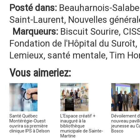
Posté dans:
Beauharnois-Salabe
Saint-Laurent
,
Nouvelles général
Marqueurs:
Biscuit Sourire
,
CISS
Fondation de l'Hôpital du Suroît
,
Lemieux
,
santé mentale
,
Tim Ho
Vous aimeriez:
Santé Québec
L’Espace créatif +
Dévoilement d
Montérégie-Ouest
inauguré à la
nouveau pavil
ouvrira sa première
bibliothèque
jeunesse au 
clinique IPS à Delson
municipale de Sainte-
Bosco
Martine