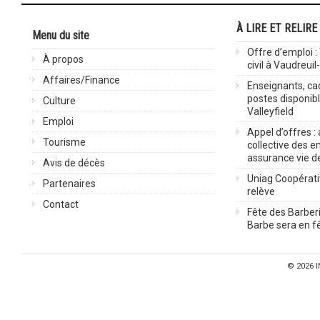
À LIRE ET RELIRE
Menu du site
Offre d’emploi :
À propos
civil à Vaudreuil
Affaires/Finance
Enseignants, cad
postes disponib
Culture
Valleyfield
Emploi
Appel d’offres :
Tourisme
collective des 
assurance vie d
Avis de décès
Uniag Coopérati
Partenaires
relève
Contact
Fête des Barberi
Barbe sera en fê
© 2026
I