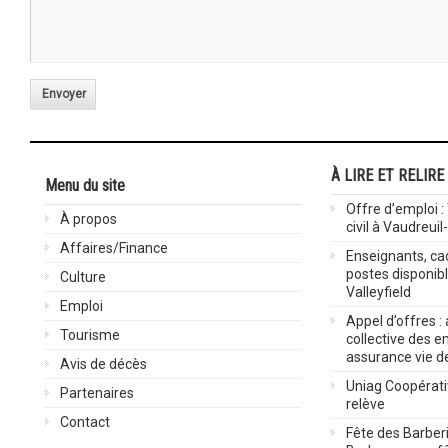
Envoyer
À LIRE ET RELIRE
Menu du site
Offre d’emploi :
À propos
civil à Vaudreuil
Affaires/Finance
Enseignants, cad
postes disponib
Culture
Valleyfield
Emploi
Appel d’offres :
Tourisme
collective des 
assurance vie d
Avis de décès
Uniag Coopérati
Partenaires
relève
Contact
Fête des Barberi