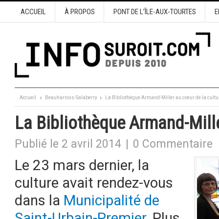
ACCUEIL
À PROPOS
PONT DE L’ÎLE-AUX-TOURTES
E
Accueil
Beauharnois-Salaberry
La Bibliothèque Armand-Miller au coeur de la cultu
La Bibliothèque Armand-Mille
Publié le 2 avril 2014
|
0 Commentaire
Le 23 mars dernier, la
culture avait rendez-vous
dans la
Municipalité de
Saint-Urbain-Premier
. Plus