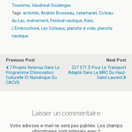
Tourisme
,
Vaudreuil-Soulanges
Tags:
activités
,
Andrée Brosseau
,
catamaran
,
Coteau-
du-Lac
,
événement
,
Festival nautique
,
Kaïn
,
L'Embouchure
,
Les Coteaux
,
planche à voile
,
planche
nautique
Previous Post
Next Post
7 Projets Retenus Dans Le
227 571 $ Pour Le Transport
Programme D’innovation
Adapté Dans La MRC Du Haut-
Culturelle Et Numérique Du
Saint-Laurent
CACVS
Laisser un commentaire
Votre adresse e-mail ne sera pas publiée.
Les champs
obligatoires sont indiqués avec
*