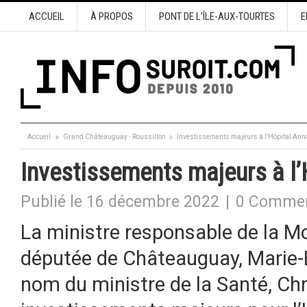
ACCUEIL
À PROPOS
PONT DE L’ÎLE-AUX-TOURTES
E
Accueil
Grand Châteauguay - Roussillon
Investissements majeurs à l’Hôpital An
Investissements majeurs à l
Publié le 16 décembre 2022
|
0 Commen
La ministre responsable de la Mo
députée de Châteauguay, Marie-B
nom du ministre de la Santé, Chr