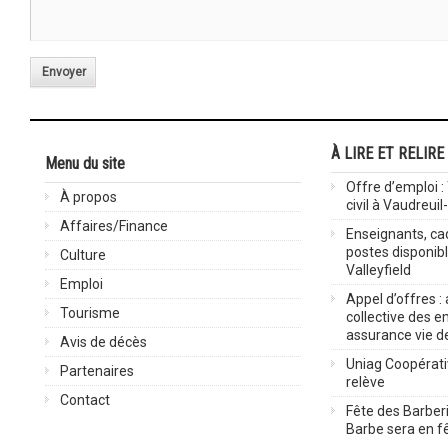
Envoyer
À LIRE ET RELIRE
Menu du site
Offre d’emploi :
À propos
civil à Vaudreuil
Affaires/Finance
Enseignants, cad
postes disponib
Culture
Valleyfield
Emploi
Appel d’offres :
Tourisme
collective des 
assurance vie d
Avis de décès
Uniag Coopérati
Partenaires
relève
Contact
Fête des Barberi
Barbe sera en fê