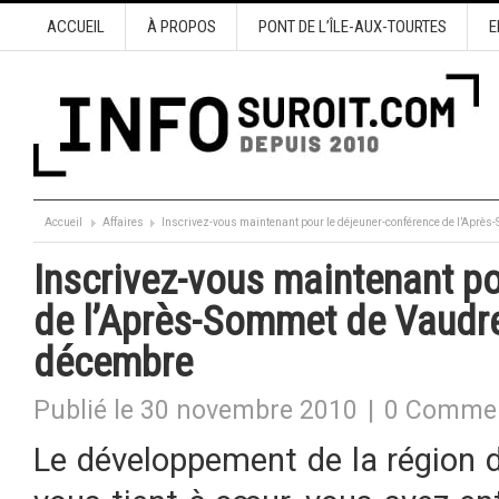
ACCUEIL
À PROPOS
PONT DE L’ÎLE-AUX-TOURTES
E
Accueil
Affaires
Inscrivez-vous maintenant pour le déjeuner-conférence de l’Aprè
Inscrivez-vous maintenant po
de l’Après-Sommet de Vaudre
décembre
Publié le 30 novembre 2010
|
0 Commen
Le développement de la région 