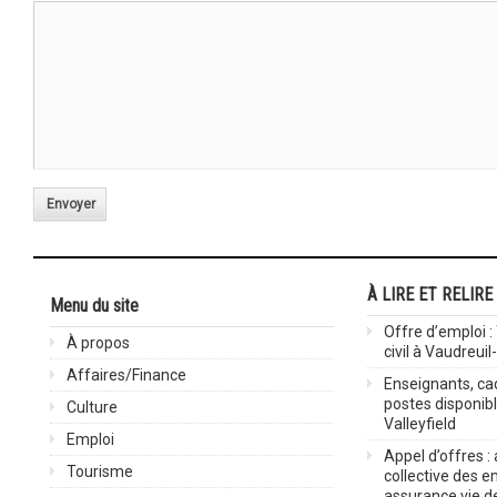
Envoyer
À LIRE ET RELIRE
Menu du site
Offre d’emploi :
À propos
civil à Vaudreuil
Affaires/Finance
Enseignants, cad
postes disponib
Culture
Valleyfield
Emploi
Appel d’offres :
Tourisme
collective des 
assurance vie d