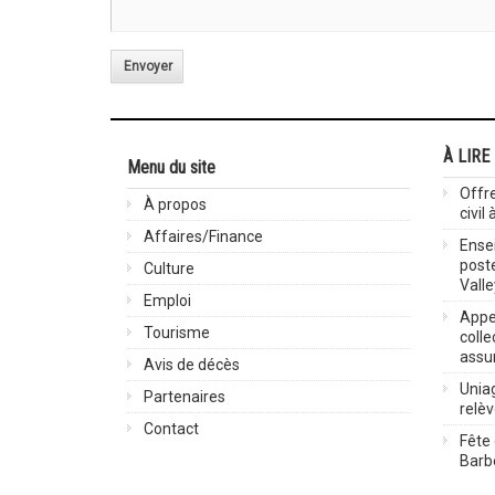
Envoyer
À LIRE
Menu du site
Offre
À propos
civil
Affaires/Finance
Ensei
post
Culture
Valle
Emploi
Appel
Tourisme
colle
assu
Avis de décès
Uniag
Partenaires
relè
Contact
Fête 
Barbe