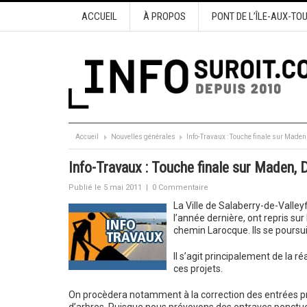
ACCUEIL
À PROPOS
PONT DE L’ÎLE-AUX-TO
Accueil
Nouvelles générales
Info-Travaux : Touche finale sur Maden,
Info-Travaux : Touche finale sur Maden, D
Publié le 5 mai 2011
|
0 Commentaire
La Ville de Salaberry-de-Valley
l’année dernière, ont repris su
chemin Larocque. Ils se poursui
Il s’agit principalement de la ré
ces projets.
On procèdera notamment à la correction des entrées pri