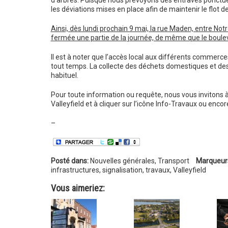
d’arbres. Puisque nous prévoyons des entraves ponctuelle
les déviations mises en place afin de maintenir le flot de
Ainsi, dès lundi prochain 9 mai, la rue Maden, entre N
fermée une partie de la journée, de même que le boul
Il est à noter que l’accès local aux différents commerc
tout temps. La collecte des déchets domestiques et des 
habituel.
Pour toute information ou requête, nous vous invitons à c
Valleyfield et à cliquer sur l’icône Info-Travaux ou encor
–
Posté dans:
Nouvelles générales
,
Transport
Marqueur
infrastructures
,
signalisation
,
travaux
,
Valleyfield
Vous aimeriez: