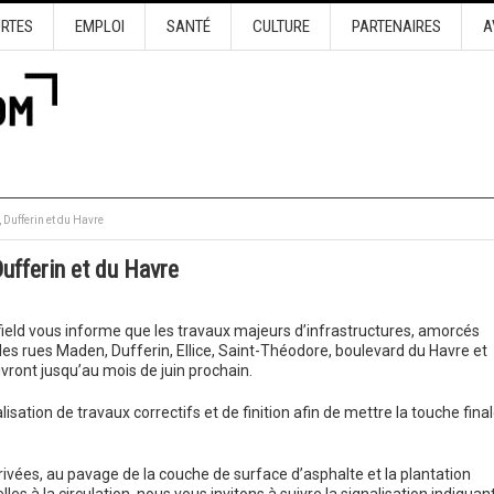
URTES
EMPLOI
SANTÉ
CULTURE
PARTENAIRES
A
 Dufferin et du Havre
ufferin et du Havre
field vous informe que les travaux majeurs d’infrastructures, amorcés
r les rues Maden, Dufferin, Ellice, Saint-Théodore, boulevard du Havre et
vront jusqu’au mois de juin prochain.
alisation de travaux correctifs et de finition afin de mettre la touche final
vées, au pavage de la couche de surface d’asphalte et la plantation