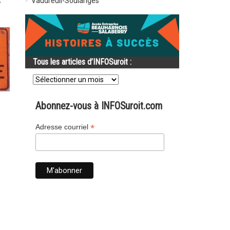
t
Vaudreuil-Soulanges
Tous les articles d’INFOSuroit :
Tous
les
articles
d’INFOSuroit
Abonnez-vous à INFOSuroit.com
:
*
Adresse courriel