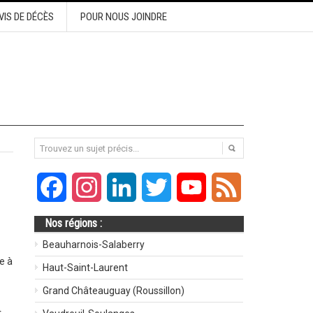
VIS DE DÉCÈS
POUR NOUS JOINDRE
Facebook
Instagram
LinkedIn
Twitter
YouTube
Feed
Nos régions :
Beauharnois-Salaberry
e à
Haut-Saint-Laurent
Grand Châteauguay (Roussillon)