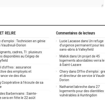
 ET RELIRE
Commentaires de lecteurs
 d’emploi : Technicien en génie
Lucie Lacasse
dans
Un refuge
 à Vaudreuil-Dorion
d’urgence permanent pour les
sans-abris à Valleyfield
gnants, cadres, TI : plusieurs
es disponibles au Cégep de
Malick
dans
Un projet de 45
yfield
logements abordables verra le 
à Saint-Lazare
 d’offres : assurance
ctive des employés et
Chery
dans
Offre d’emploi : gre
rance vie des élus
et directeur de service à Vaudr
Dorion
 Coopérative à l’écoute de sa
ve
Nathaniel labreche
dans
27
logements pour des clientèles
des Barberivains : Sainte-
vulnérables à Huntingdon
 sera en fête le 22 août