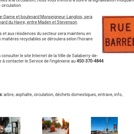
s à la circulation, nous vous invitons à suivre la signalisation indiquan
 circulation.
otre-Dame et boulevard Monseigneur-Langlois, sera
evard du Havre, entre Maden et Stevenson
.
es et aux résidences du secteur sera maintenu en
matières recyclables se déroulera selon l’horaire
onsulter le site Internet de la Ville de Salaberry-de-
e à contacter le Service de l’ingénierie au
450-370-4844
.
s:
arbre
,
asphalte
,
circulation
,
déchets domestiques
,
entrave
,
info
,