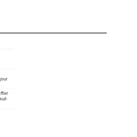
jour
ffier
euil-