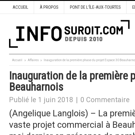
ACCUEIL
À PROPOS
PONT DE L’ÎLE-AUX-TOURTES
E
Accueil
Affaires
Inauguration de la première phase du projet Espace 30 Beauharno
Inauguration de la première 
Beauharnois
Publié le 1 juin 2018
|
0 Commentaire
(Angelique Langlois) – La premi
vaste projet commercial à Beauh