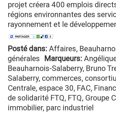
projet créera 400 emplois directs
régions environnantes des servic
rayonnement et le développemen
Posté dans:
Affaires
,
Beauharnoi
générales
Marqueurs:
Angélique
Beauharnois-Salaberry
,
Bruno Tr
Salaberry
,
commerces
,
consorti
Centrale
,
espace 30
,
FAC
,
Finan
de solidarité FTQ
,
FTQ
,
Groupe C
immobilier
,
parc industriel