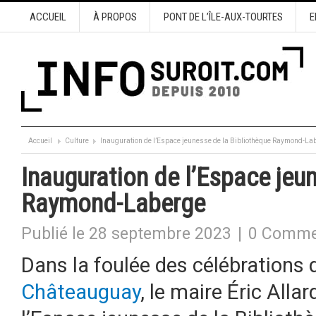
ACCUEIL
À PROPOS
PONT DE L’ÎLE-AUX-TOURTES
E
Accueil
Culture
Inauguration de l’Espace jeunesse de la Bibliothèque Raymond-La
Inauguration de l’Espace jeu
Raymond-Laberge
Publié le 28 septembre 2023
|
0 Comme
Dans la foulée des célébrations
Châteauguay
, le maire Éric All