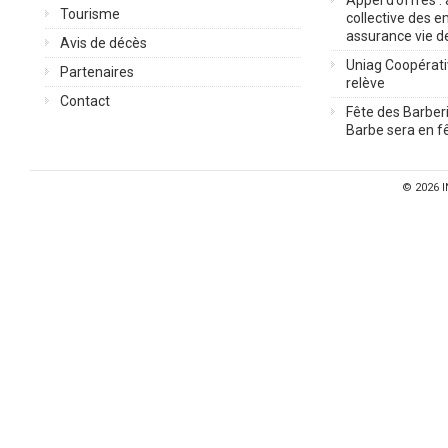
Appel d’offres :
Tourisme
collective des 
assurance vie d
Avis de décès
Uniag Coopérati
Partenaires
relève
Contact
Fête des Barberi
Barbe sera en fê
© 2026
I