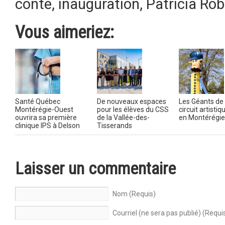
conte
,
inauguration
,
Patricia Robi
Vous aimeriez:
Santé Québec
De nouveaux espaces
Les Géants de 
Montérégie-Ouest
pour les élèves du CSS
circuit artistiq
ouvrira sa première
de la Vallée-des-
en Montérégi
clinique IPS à Delson
Tisserands
Laisser un commentaire
Nom (Requis)
Courriel (ne sera pas publié) (Requi