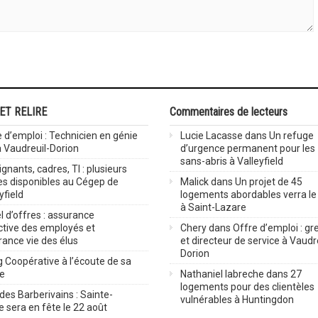
 ET RELIRE
Commentaires de lecteurs
 d’emploi : Technicien en génie
Lucie Lacasse
dans
Un refuge
 à Vaudreuil-Dorion
d’urgence permanent pour les
sans-abris à Valleyfield
gnants, cadres, TI : plusieurs
es disponibles au Cégep de
Malick
dans
Un projet de 45
yfield
logements abordables verra le 
à Saint-Lazare
 d’offres : assurance
ctive des employés et
Chery
dans
Offre d’emploi : gre
rance vie des élus
et directeur de service à Vaudr
Dorion
 Coopérative à l’écoute de sa
ve
Nathaniel labreche
dans
27
logements pour des clientèles
des Barberivains : Sainte-
vulnérables à Huntingdon
 sera en fête le 22 août