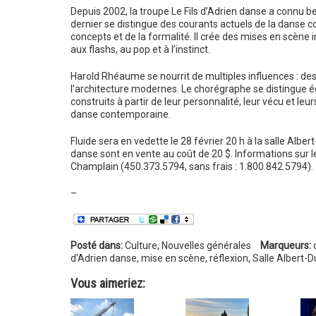
Depuis 2002, la troupe Le Fils d’Adrien danse a connu
dernier se distingue des courants actuels de la danse c
concepts et de la formalité. Il crée des mises en scène i
aux flashs, au pop et à l’instinct.
Harold Rhéaume se nourrit de multiples influences : de
l’architecture modernes. Le chorégraphe se distingue é
construits à partir de leur personnalité, leur vécu et l
danse contemporaine.
Fluide sera en vedette le 28 février 20 h à la salle Albe
danse sont en vente au coût de 20 $. Informations sur le
Champlain (450.373.5794, sans frais : 1.800.842.5794).
–
Posté dans:
Culture
,
Nouvelles générales
Marqueurs:
d'Adrien danse
,
mise en scène
,
réflexion
,
Salle Albert-
Vous aimeriez: