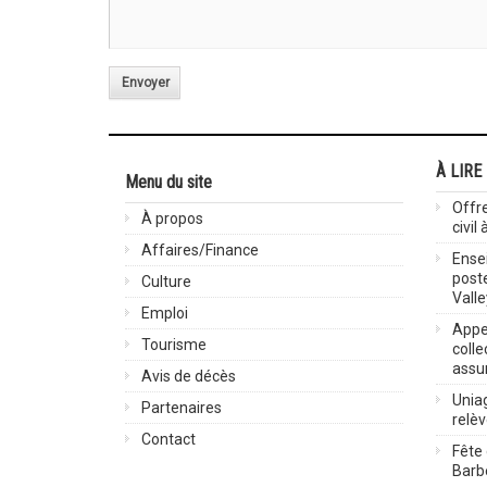
Envoyer
À LIRE
Menu du site
Offre
À propos
civil
Affaires/Finance
Ensei
post
Culture
Valle
Emploi
Appel
Tourisme
colle
assu
Avis de décès
Uniag
Partenaires
relè
Contact
Fête 
Barbe