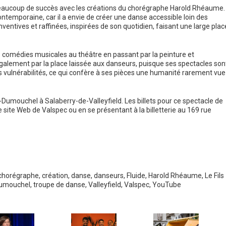
 beaucoup de succès avec les créations du chorégraphe Harold Rhéaume.
ontemporaine, car il a envie de créer une danse accessible loin des
nventives et raffinées, inspirées de son quotidien, faisant une large plac
s comédies musicales au théâtre en passant par la peinture et
galement par la place laissée aux danseurs, puisque ses spectacles son
eurs vulnérabilités, ce qui confère à ses pièces une humanité rarement vue
rt-Dumouchel à Salaberry-de-Valleyfield. Les billets pour ce spectacle de
 site Web de Valspec ou en se présentant à la billetterie au 169 rue
chorégraphe
,
création
,
danse
,
danseurs
,
Fluide
,
Harold Rhéaume
,
Le Fils
Dumouchel
,
troupe de danse
,
Valleyfield
,
Valspec
,
YouTube