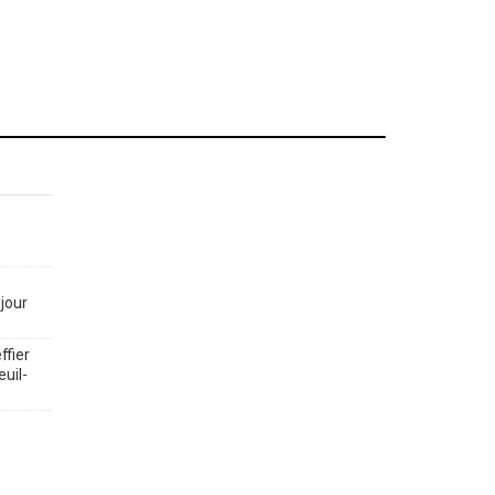
jour
ffier
euil-