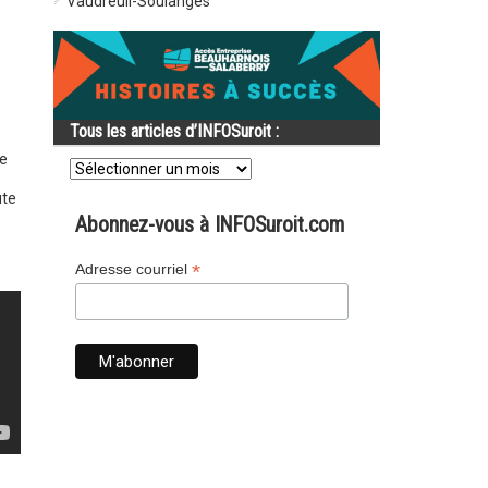
Vaudreuil-Soulanges
Tous les articles d’INFOSuroit :
s
Tous
ie
les
articles
ute
d’INFOSuroit
Abonnez-vous à INFOSuroit.com
:
*
Adresse courriel