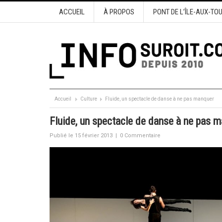
ACCUEIL
À PROPOS
PONT DE L’ÎLE-AUX-TO
Accueil
Culture
Fluide, un spectacle de danse à ne pas manquer
Fluide, un spectacle de danse à ne pas 
Publié le 15 février 2013
|
0 Commentaire