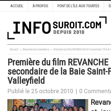
ACCUEIL
À PROPOS
PONT DE L’ÎLE-AUX-TOURTES
E
Accueil
Beauharnois-Salaberry
Première du film REVANCHE le 5 novembre 19 h à l’é
Première du film REVANCHE l
secondaire de la Baie Saint-
Valleyfield
Publié le 25 octobre 2010
|
0 Commenta
Revan