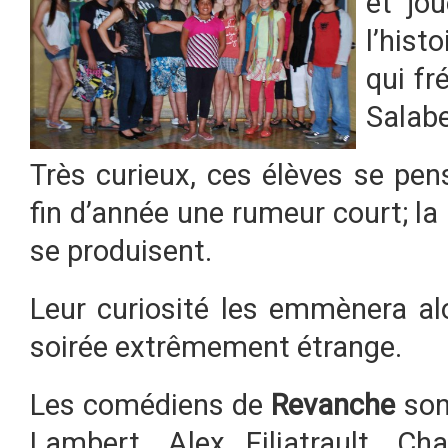
et jo
l’hist
qui fr
Salabe
Très curieux, ces élèves se pen
fin d’année une rumeur court; l
se produisent.
Leur curiosité les emmènera al
soirée extrêmement étrange.
Les comédiens de
Revanche
so
Lambert,
Alex Filiatrault,
Cha