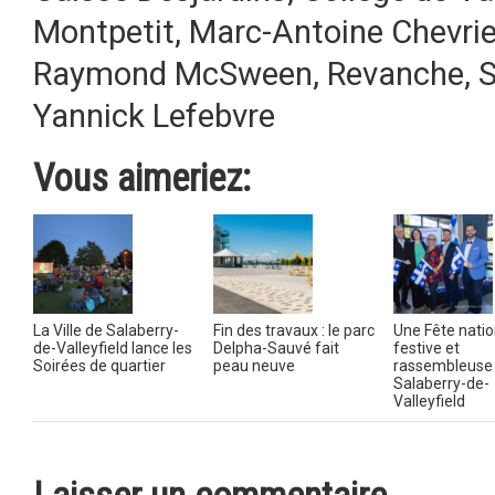
Montpetit
,
Marc-Antoine Chevrie
Raymond McSween
,
Revanche
,
S
Yannick Lefebvre
Vous aimeriez:
La Ville de Salaberry-
Fin des travaux : le parc
Une Fête natio
de-Valleyfield lance les
Delpha-Sauvé fait
festive et
Soirées de quartier
peau neuve
rassembleuse
Salaberry-de-
Valleyfield