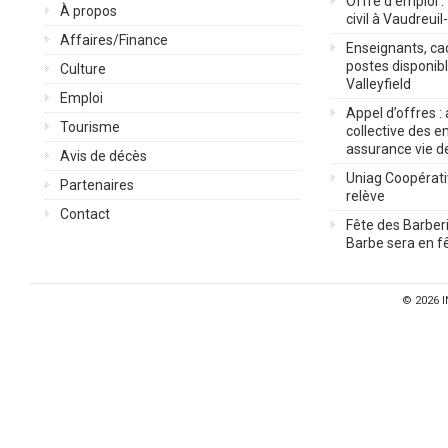
Offre d’emploi :
À propos
civil à Vaudreuil
Affaires/Finance
Enseignants, cad
postes disponib
Culture
Valleyfield
Emploi
Appel d’offres :
Tourisme
collective des 
assurance vie d
Avis de décès
Uniag Coopérati
Partenaires
relève
Contact
Fête des Barberi
Barbe sera en fê
© 2026
I