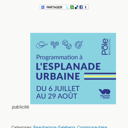
publicité
Categories:
Beauharnois-Salaberry
,
Communautaire
,