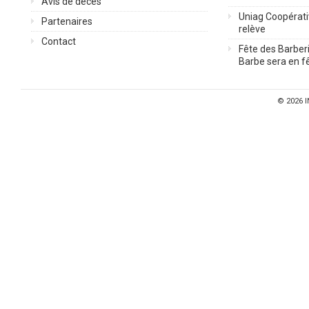
Avis de décès
Uniag Coopérati
Partenaires
relève
Contact
Fête des Barberi
Barbe sera en fê
© 2026
I