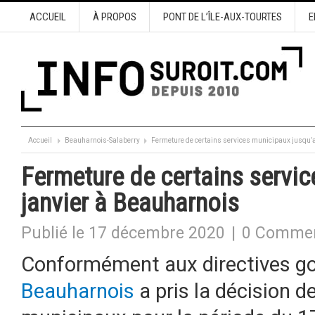
ACCUEIL
À PROPOS
PONT DE L’ÎLE-AUX-TOURTES
E
Accueil
Beauharnois-Salaberry
Fermeture de certains services municipaux jusqu’
Fermeture de certains servic
janvier à Beauharnois
Publié le 17 décembre 2020
|
0 Commen
Conformément aux directives g
Beauharnois
a pris la décision d