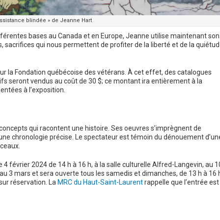
Assistance blindée » de Jeanne Hart
ifférentes bases au Canada et en Europe, Jeanne utilise maintenant son
, sacrifices qui nous permettent de profiter de la liberté et de la quiétu
r la Fondation québécoise des vétérans. À cet effet, des catalogues
ifs seront vendus au coût de 30 $; ce montant ira entièrement à la
ntées à l’exposition.
concepts qui racontent une histoire. Ses oeuvres s’imprègnent de
une chronologie précise. Le spectateur est témoin du dénouement d’un
nceaux.
4 février 2024 de 14 h à 16 h, à la salle culturelle Alfred-Langevin, au 1
’au 3 mars et sera ouverte tous les samedis et dimanches, de 13 h à 16 
sur réservation. La
MRC du Haut-Saint-Laurent
rappelle que l’entrée est