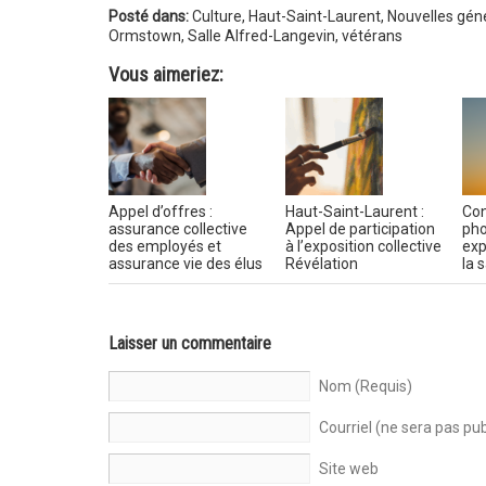
Posté dans:
Culture
,
Haut-Saint-Laurent
,
Nouvelles gén
Ormstown
,
Salle Alfred-Langevin
,
vétérans
Vous aimeriez:
Appel d’offres :
Haut-Saint-Laurent :
Con
assurance collective
Appel de participation
pho
des employés et
à l’exposition collective
exp
assurance vie des élus
Révélation
la 
Laisser un commentaire
Nom (Requis)
Courriel (ne sera pas pub
Site web