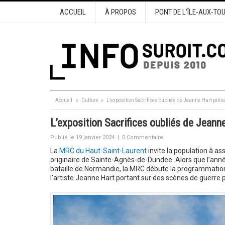
ACCUEIL
À PROPOS
PONT DE L’ÎLE-AUX-TO
Accueil
Culture
L’exposition Sacrifices oubliés de Jeanne Hart pré
L’exposition Sacrifices oubliés de Jean
Publié le 19 janvier 2024
|
0 Commentaire
La
MRC du Haut-Saint-Laurent
invite la population à ass
originaire de Sainte-Agnès-de-Dundee. Alors que l’an
bataille de Normandie, la MRC débute la programmation 
l’artiste Jeanne Hart portant sur des scènes de guerre 