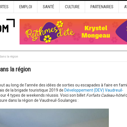
URTES
EMPLOI
SANTÉ
CULTURE
PARTENAIRES
A
 dans la région
ans la région
out au long de l’année des idées de sorties ou escapades à faire en famil
is de la brigade touristique 2019 de
Développement (DEV) Vaudreuil-
ur 4 types de weekends réussis. Voici son billet
Forfaits Cadeau-hôtel
q
ure dans la région de Vaudreuil-Soulanges :