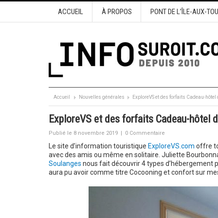
ACCUEIL
À PROPOS
PONT DE L’ÎLE-AUX-TO
Accueil
Nouvelles générales
ExploreVS et des forfaits Cadeau-hôtel
ExploreVS et des forfaits Cadeau-hôtel d
Publié le 8 novembre 2019
|
0 Commentaire
Le site d’information touristique
ExploreVS.com
offre t
avec des amis ou même en solitaire. Juliette Bourbonna
Soulanges
nous fait découvrir 4 types d’hébergement po
aura pu avoir comme titre Cocooning et confort sur mes