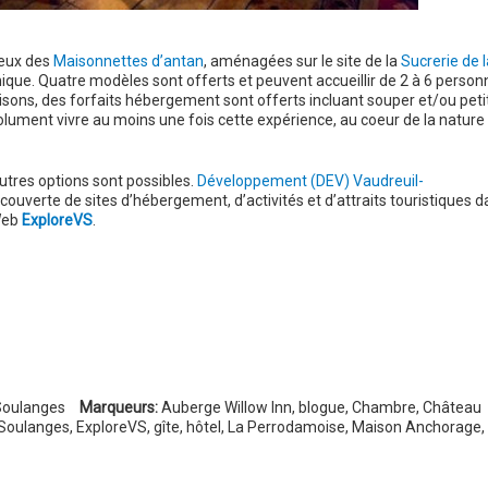
reux des
Maisonnettes d’antan
, aménagées sur le site de la
Sucrerie de l
nique. Quatre modèles sont offerts et peuvent accueillir de 2 à 6 person
aisons, des forfaits hébergement sont offerts incluant souper et/ou peti
lument vivre au moins une fois cette expérience, au coeur de la nature
utres options sont possibles.
Développement (DEV) Vaudreuil-
ouverte de sites d’hébergement, d’activités et d’attraits touristiques d
 Web
ExploreVS
.
Soulanges
Marqueurs:
Auberge Willow Inn
,
blogue
,
Chambre
,
Château
-Soulanges
,
ExploreVS
,
gîte
,
hôtel
,
La Perrodamoise
,
Maison Anchorage
,