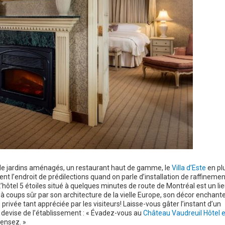
de jardins aménagés, un restaurant haut de gamme, le
Villa d’Este
en pl
ment l’endroit de prédilections quand on parle d’installation de raffinemen
’hôtel 5 étoiles situé à quelques minutes de route de Montréal est un li
à coups sûr par son architecture de la vielle Europe, son décor enchante
rivée tant appréciée par les visiteurs! Laisse-vous gâter l’instant d’un
evise de l’établissement : « Évadez-vous au
Château Vaudreuil Hôtel e
pensez. »