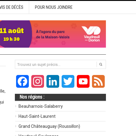
VIS DE DÉCÈS
POUR NOUS JOINDRE
Facebook
Instagram
LinkedIn
Twitter
YouTube
Feed
le,
Nos régions :
ui
Beauharnois-Salaberry
Haut-Saint-Laurent
Grand Châteauguay (Roussillon)