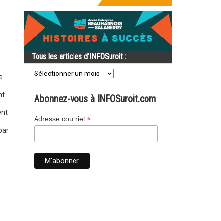
Tous les articles d’INFOSuroit :
Tous
les
e
articles
d’INFOSuroit
nt
Abonnez-vous à INFOSuroit.com
:
ent
*
Adresse courriel
par