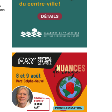
s
ans