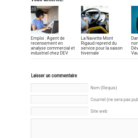
Emploi : Agent de
La Navette Mont
Dan
recensement en
Rigaud reprend du
nom
analyse commercial et
service pour la saison
Dé
industriel chez DEV
hivernale
Vau
Laisser un commentaire
Nom (Requis)
Courriel (ne sera pas pub
Site web