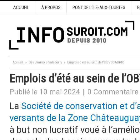
ACCUEIL
À PROPOS
PONT DE L’ÎLE-AUX-TOURTES
E
Accueil
Beauharnois-Salaberry
Emplois d’été au sein de l’OBV SCABRIC
Emplois d’été au sein de l’
Publié le 10 mai 2024
|
0 Commentaire
La
Société de conservation et 
versants de la Zone Châteaugu
à but non lucratif voué à l’amélio