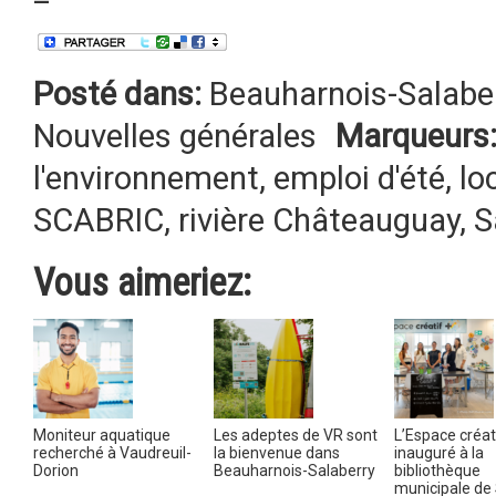
Posté dans:
Beauharnois-Salabe
Nouvelles générales
Marqueurs
l'environnement
,
emploi d'été
,
lo
SCABRIC
,
rivière Châteauguay
,
S
Vous aimeriez:
Moniteur aquatique
Les adeptes de VR sont
L’Espace créat
recherché à Vaudreuil-
la bienvenue dans
inauguré à la
Dorion
Beauharnois-Salaberry
bibliothèque
municipale de 