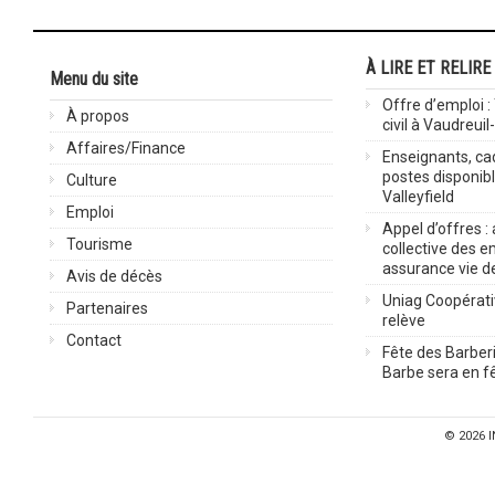
À LIRE ET RELIRE
Menu du site
Offre d’emploi :
À propos
civil à Vaudreuil
Affaires/Finance
Enseignants, cad
postes disponib
Culture
Valleyfield
Emploi
Appel d’offres :
Tourisme
collective des 
assurance vie d
Avis de décès
Uniag Coopérati
Partenaires
relève
Contact
Fête des Barberi
Barbe sera en fê
© 2026
I