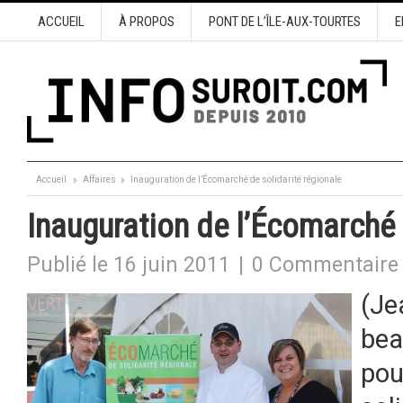
ACCUEIL
À PROPOS
PONT DE L’ÎLE-AUX-TOURTES
E
Accueil
Affaires
Inauguration de l’Écomarché de solidarité régionale
Inauguration de l’Écomarché 
Publié le 16 juin 2011
|
0 Commentaire
(Je
bea
pou