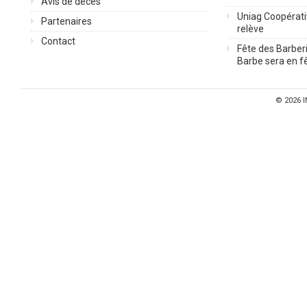
Avis de décès
Uniag Coopérati
Partenaires
relève
Contact
Fête des Barberi
Barbe sera en fê
© 2026
I