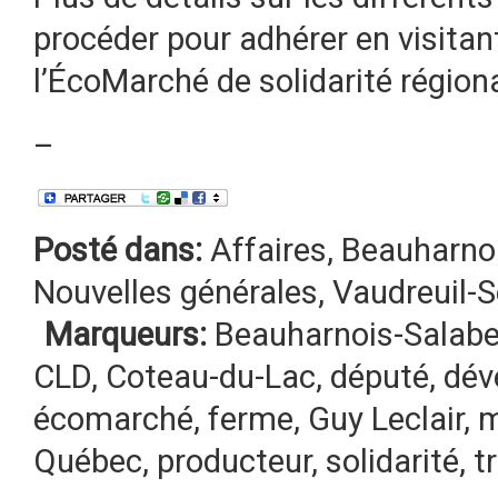
procéder pour adhérer en visitant
l’ÉcoMarché de solidarité régiona
–
Posté dans:
Affaires
,
Beauharnoi
Nouvelles générales
,
Vaudreuil-
Marqueurs:
Beauharnois-Salabe
CLD
,
Coteau-du-Lac
,
député
,
dév
écomarché
,
ferme
,
Guy Leclair
,
m
Québec
,
producteur
,
solidarité
,
t