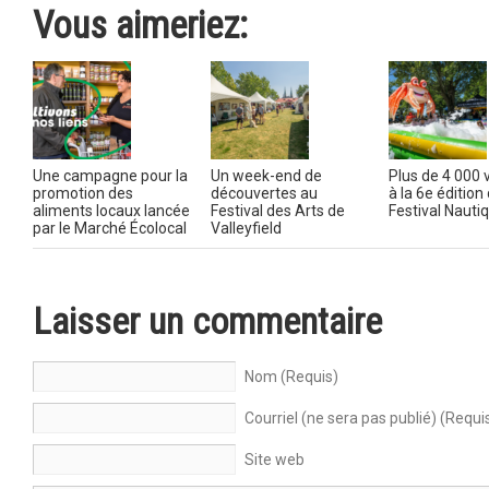
Vous aimeriez:
Une campagne pour la
Un week-end de
Plus de 4 000 v
promotion des
découvertes au
à la 6e édition
aliments locaux lancée
Festival des Arts de
Festival Nauti
par le Marché Écolocal
Valleyfield
Laisser un commentaire
Nom (Requis)
Courriel (ne sera pas publié) (Requi
Site web