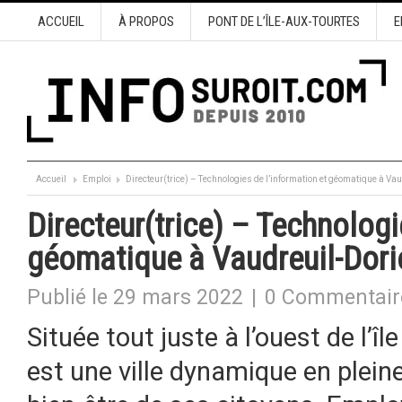
ACCUEIL
À PROPOS
PONT DE L’ÎLE-AUX-TOURTES
E
Accueil
Emploi
Directeur(trice) – Technologies de l’information et géomatique à Va
Directeur(trice) – Technologi
géomatique à Vaudreuil-Dori
Publié le 29 mars 2022
|
0 Commentair
Située tout juste à l’ouest de l’î
est une ville dynamique en plein